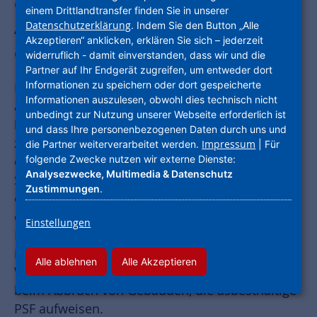
ein emissionsarmes Entfernen von
einem Drittlandtransfer finden Sie in unserer
Asbest jetzt möglich. Sehen Sie mehr
Datenschutzerklärung
. Indem Sie den Button „Alle
Akzeptieren“ anklicken, erklären Sie sich – jederzeit
dazu in unserem Video.
widerruflich - damit einverstanden, dass wir und die
Partner auf Ihr Endgerät zugreifen, um entweder dort
Informationen zu speichern oder dort gespeicherte
Der konventionelle Ausbau von Asbest oder
Informationen auszulesen, obwohl dies technisch nicht
asbesthaltigen Produkte ist sehr aufwendig und
unbedingt zur Nutzung unserer Webseite erforderlich ist
komplex. Das noch relativ junge, behördlich
und dass Ihre personenbezogenen Daten durch uns und
zugelassene SES-NHW-Verfahren – gemeinsam
Impressum
die Partner weiterverarbeitet werden.
| Für
folgende Zwecke nutzen wir externe Dienste:
entwickelt von der NHW und der SES
Analysezwecke, Multimedia & Datenschutz
Sanierungs- und Entsorgungssysteme GmbH –
Zustimmungen
.
ermöglicht seit Oktober 2020 ein
emissionsarmes Abfräsen von asbesthaltigem
Einstellungen
Putz, Spachtelmassen und Fliesenkleber (PFS)
im Zuge von Gebäudesanierungen und
Alle ablehnen
Alle Akzeptieren
Wohnungsmodernisierungen. Das gilt auch
beim Abbruch von Gebäuden, die asbesthaltige
PSF aufweisen.