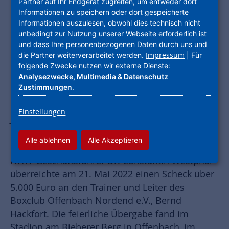
Partner auf Ihr Endgerät zugreifen, um entweder dort
Informationen zu speichern oder dort gespeicherte
Informationen auszulesen, obwohl dies technisch nicht
Die Unternehmensgruppe Nassauische
unbedingt zur Nutzung unserer Webseite erforderlich ist
Heimstätte | Wohnstadt spendet
und dass Ihre personenbezogenen Daten durch uns und
Impressum
die Partner weiterverarbeitet werden.
| Für
erneut 5.000 Euro an den Boxclub
folgende Zwecke nutzen wir externe Dienste:
Analysezwecke, Multimedia & Datenschutz
Offenbach und fördert damit das
Zustimmungen
.
soziale Engagement für Kindern und
Einstellungen
Jugendlichen sowie Integration und
Inklusion.
Alle ablehnen
Alle Akzeptieren
NHW-Geschäftsführer Dr. Constantin Westphal
überreichte am 21. Mai 2022 einen Scheck über
5.000 Euro an den Trainer und Leiter des
Boxclub Offenbach Nordend e.V., Bernd
Hackfort. Die feierliche Übergabe fand im
Stadion am Bieberer Berg in Offenbach, im