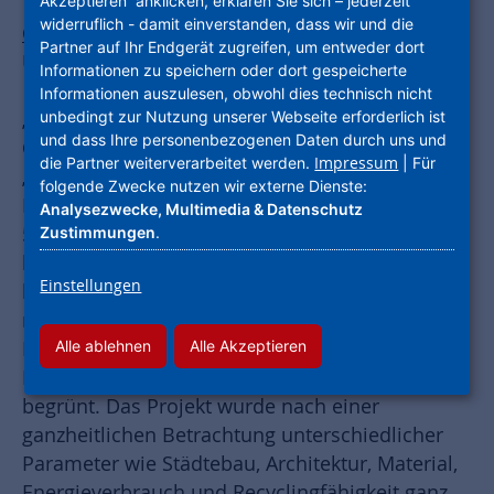
Akzeptieren“ anklicken, erklären Sie sich – jederzeit
widerruflich - damit einverstanden, dass wir und die
Offenbach
– Schöner Erfolg für die
Partner auf Ihr Endgerät zugreifen, um entweder dort
Unternehmensgruppe Nassauische Heimstätte
Informationen zu speichern oder dort gespeicherte
| Wohnstadt (NHW): Das Neubauprojekt
Informationen auszulesen, obwohl dies technisch nicht
unbedingt zur Nutzung unserer Webseite erforderlich ist
„GustavsHof“ in der Gustav-Adolf-Straße in
und dass Ihre personenbezogenen Daten durch uns und
Offenbach wurde mit dem Qualitätssiegel
Impressum
die Partner weiterverarbeitet werden.
| Für
„Nachhaltiger Wohnungsbau“ ausgezeichnet.
folgende Zwecke nutzen wir externe Dienste:
Das Bauvorhaben wurde im KfW-Effizienzhaus
Analysezwecke, Multimedia & Datenschutz
55 Standard ausgeführt. Die Außenwände
Zustimmungen
.
bestehen aus monolithischem
Einstellungen
hochwärmegedämmten Ziegelmauerwerk mit
mineralischem Dämmputz. Die
Alle ablehnen
Alle Akzeptieren
Energieversorgung erfolgt über nachhaltige
Fernwärme, die Flachdächer sind intensiv
begrünt. Das Projekt wurde nach einer
ganzheitlichen Betrachtung unterschiedlicher
Parameter wie Städtebau, Architektur, Material,
Energieverbrauch und Recyclingfähigkeit ganz