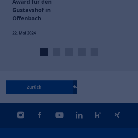
Award für den
Gustavshof in
Offenbach
22. Mai 2024
Zurück
instagram
facebook
youtube
linkedin
kununu
xing