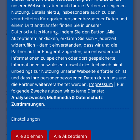
unserer Webseite, aber auch für die Partner zur eigenen
Nutzung. Details hierzu, insbesondere auch zu den
Förderprogramm „Grünmittendrin“
verarbeiteten Kategorien personenbezogener Daten und
einem Drittlandtransfer finden Sie in unserer
gestartet / Finanzielle Unterstützung
Datenschutzerklärung
. Indem Sie den Button „Alle
Akzeptieren“ anklicken, erklären Sie sich – jederzeit
für private Begrünungsmaßnahmen
widerruflich - damit einverstanden, dass wir und die
kann ab sofort beantragt werden
Partner auf Ihr Endgerät zugreifen, um entweder dort
Informationen zu speichern oder dort gespeicherte
Informationen auszulesen, obwohl dies technisch nicht
Lampertheim
– Die Stadt Lampertheim bietet
unbedingt zur Nutzung unserer Webseite erforderlich ist
Bürgerinnen und Bürgern im Stadtumbaugebiet
und dass Ihre personenbezogenen Daten durch uns und
Innenstadt im Rahmen des
Impressum
die Partner weiterverarbeitet werden.
| Für
folgende Zwecke nutzen wir externe Dienste:
Städtebauförderprogramms „Wachstum und
Analysezwecke, Multimedia & Datenschutz
nachhaltige Erneuerung“ (vorher: „Stadtumbau
Zustimmungen
.
in Hessen“) ein Anreizprogramm zur Dach-,
Fassaden- und Flächenbegrünung auf
Einstellungen
Privatgrundstücken an. Das Programm –
aufgelegt mit Finanzmitteln von Bund und Land
Alle ablehnen
Alle Akzeptieren