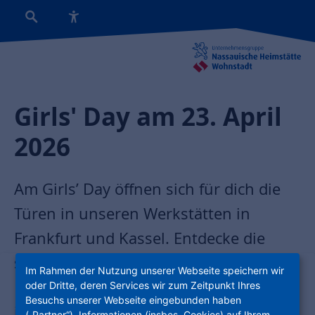
Girls' Day am 23. April
2026
Am Girls’ Day öffnen sich für dich die
Türen in unseren Werkstätten in
Frankfurt und Kassel. Entdecke die
spannende und kreative Welt des
Im Rahmen der Nutzung unserer Webseite speichern wir
Handwerks und lerne Berufe kennen,
oder Dritte, deren Services wir zum Zeitpunkt Ihres
Besuchs unserer Webseite eingebunden haben
in denen bisher wenige Frauen
(„Partner“), Informationen (insbes. Cookies) auf Ihrem