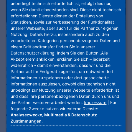
unbedingt technisch erforderlich ist, erfolgt dies nur,
wenn Sie damit einverstanden sind. Diese nicht technisch
erforderlichen Dienste dienen der Erstellung von
Statistiken, sowie zur Verbesserung der Funktionalität
unserer Webseite, aber auch für die Partner zur eigenen
Nutzung. Details hierzu, insbesondere auch zu den
Fertiges Wandelement vor der Verladung.
verarbeiteten Kategorien personenbezogener Daten und
einem Drittlandtransfer finden Sie in unserer
Datenschutzerklärung
. Indem Sie den Button „Alle
Akzeptieren“ anklicken, erklären Sie sich – jederzeit
widerruflich - damit einverstanden, dass wir und die
Hoher Einsatz von Primärrohstoffen,
Partner auf Ihr Endgerät zugreifen, um entweder dort
Energieverbrauch, Abfallmengen, Flächenbedarf
Informationen zu speichern oder dort gespeicherte
– dem Gebäudesektor kommt sowohl in der
Informationen auszulesen, obwohl dies technisch nicht
unbedingt zur Nutzung unserer Webseite erforderlich ist
Herstellungs- und Bau-, als auch in der
und dass Ihre personenbezogenen Daten durch uns und
Nutzungsphase eine bedeutende Rolle im
Impressum
die Partner weiterverarbeitet werden.
| Für
Klimaschutz zu. Um Ressourcen und CO
2
folgende Zwecke nutzen wir externe Dienste:
einzusparen, ist ein sparsamer und nachhaltiger
Analysezwecke, Multimedia & Datenschutz
Zustimmungen
.
Einsatz unerlässlich, das Wiederverwenden von
Baustoffen von zentraler Bedeutung. Immerhin