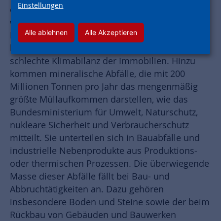
Einstellungen
entfallen 40 Prozent der CO
-Emissionen
2
weltweit auf den Bausektor. Auch in
Alle ablehnen
Alle Akzeptieren
Deutschland sorgen energieintensiv
hergestellter Zement und Stahl für eine
schlechte Klimabilanz der Immobilien. Hinzu
kommen mineralische Abfälle, die mit 200
Millionen Tonnen pro Jahr das mengenmäßig
größte Müllaufkommen darstellen, wie das
Bundesministerium für Umwelt, Naturschutz,
nukleare Sicherheit und Verbraucherschutz
mitteilt. Sie unterteilen sich in Bauabfälle und
industrielle Nebenprodukte aus Produktions-
oder thermischen Prozessen. Die überwiegende
Masse dieser Abfälle fällt bei Bau- und
Abbruchtätigkeiten an. Dazu gehören
insbesondere Boden und Steine sowie der beim
Rückbau von Gebäuden und Bauwerken