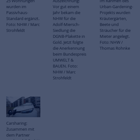
25 Wohnungen
Auszeichnung:
Im Rahmen des
wurden im
Vor gut einem
Urban-Gardening-
Passivhaus-
Jahr bekam die
Projekts wurden
Standard ergänzt.
NHW für die
Kräutergärten,
Foto: NHW / Marc
Adolf-Miersch-
Beete und
Strohfeldt
Siedlung die
Sträucher für die
DGNB-Plakette in
Mieter angelegt.
Gold. Jetzt folgte
Foto: NHW /
die Anerkennung
Thomas Rohnke
beim Bundespreis
UMWELT &
BAUEN. Foto:
NHW / Marc
Strohfeldt
Carsharing:
Zusammen mit
dem Partner