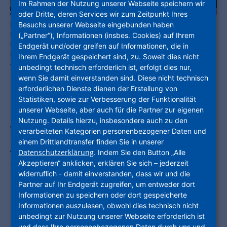
Im Rahmen der Nutzung unserer Webseite speichern wir
oder Dritte, deren Services wir zum Zeitpunkt Ihres
Die Anerkennnungsurkunde hat Alireza Afshar als verantwortlicher
Besuchs unserer Webseite eingebunden haben
Fachbereichsleiter von Professor Dirk Messner, Präsident des
(„Partner“), Informationen (insbes. Cookies) auf Ihrem
Umweltbundesamts, entgegengenommen. Links im Bild:
Endgerät und/oder greifen auf Informationen, die in
Meteorologe und TV-Moderator Sven Plöger, der die
Ihrem Endgerät gespeichert sind, zu. Soweit dies nicht
ausgezeichneten Projekte im Interview vorgestellt hat. Foto: NHW
unbedingt technisch erforderlich ist, erfolgt dies nur,
wenn Sie damit einverstanden sind. Diese nicht technisch
erforderlichen Dienste dienen der Erstellung von
Statistiken, sowie zur Verbesserung der Funktionalität
Hessens größtes
unserer Webseite, aber auch für die Partner zur eigenen
Nutzung. Details hierzu, insbesondere auch zu den
Wohnungsunternehmen erhält
verarbeiteten Kategorien personenbezogener Daten und
einem Drittlandtransfer finden Sie in unserer
Anerkennung für die Adolf-Miersch-
Datenschutzerklärung
. Indem Sie den Button „Alle
Siedlung in Frankfurt-Niederrad /
Akzeptieren“ anklicken, erklären Sie sich – jederzeit
widerruflich - damit einverstanden, dass wir und die
Positives Beispiel für nachhaltiges
Partner auf Ihr Endgerät zugreifen, um entweder dort
Informationen zu speichern oder dort gespeicherte
Bauen und Energieeffizienz
Informationen auszulesen, obwohl dies technisch nicht
unbedingt zur Nutzung unserer Webseite erforderlich ist
Frankfurt am Main
– Schöner Erfolg für die
und dass Ihre personenbezogenen Daten durch uns und