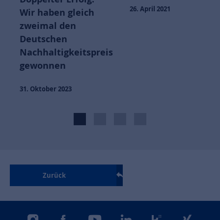
Hei
26. April 2021
 haben gleich
gew
imal den
Prei
tschen
Bun
hhaltigkeitspreis
onnen
24. S
ktober 2023
Zurück