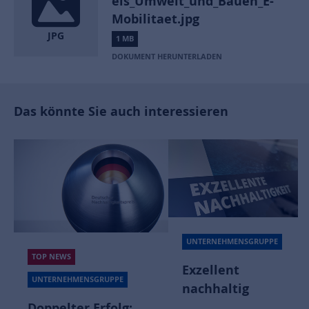
eis_Umwelt_und_Bauen_E-
Mobilitaet.jpg
JPG
1 MB
DOKUMENT HERUNTERLADEN
Das könnte Sie auch interessieren
UNTERNEHMENSGRUPPE
TOP 
NEWS
UNTE
Exzellent
RNEHMENSGRUPPE
nachhaltig
Nas
elter Erfolg: