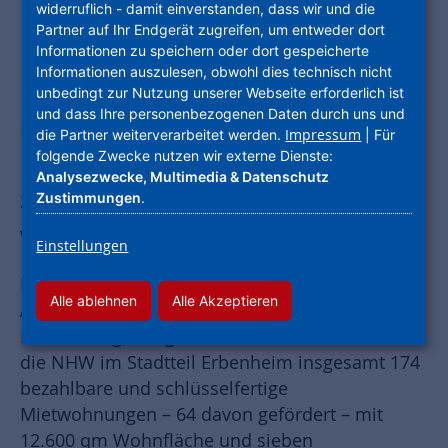
widerruflich - damit einverstanden, dass wir und die
Partner auf Ihr Endgerät zugreifen, um entweder dort
Informationen zu speichern oder dort gespeicherte
Die Unternehmensgruppe Nassauische
Informationen auszulesen, obwohl dies technisch nicht
Heimstätte | Wohnstadt baut
unbedingt zur Nutzung unserer Webseite erforderlich ist
und dass Ihre personenbezogenen Daten durch uns und
insgesamt 174 bezahlbare
Impressum
die Partner weiterverarbeitet werden.
| Für
folgende Zwecke nutzen wir externe Dienste:
Mietwohnungen, die Wohnungen im
Analysezwecke, Multimedia & Datenschutz
zweiten Bauabschnitt werden nun
Zustimmungen
.
vermietet.
Einstellungen
Die Wohnungen des zweiten Bauabschnitts der
Alle ablehnen
Alle Akzeptieren
Antonia Gärten in Wiesbaden-Erbenheim sind in
Kürze bezugsfertig. Die Traumhaus AG baut für
die NHW im Stadtteil Erbenheim insgesamt 174
bezahlbare und schlüsselfertige
Mietwohnungen – 64 davon gefördert – mit
12.600 qm Wohnfläche und sieben