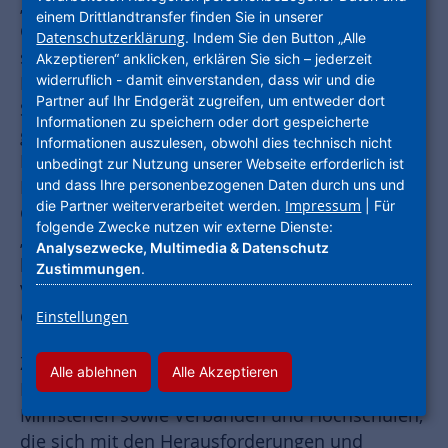
„Große Brocken – Große stadtbildprägende
einem Drittlandtransfer finden Sie in unserer
Gebäude als Anker und Leuchttürme der Stadt
Datenschutzerklärung
. Indem Sie den Button „Alle
sichern“ – so heißt die Webinarreihe, die das
Akzeptieren“ anklicken, erklären Sie sich – jederzeit
widerruflich - damit einverstanden, dass wir und die
Bundesministerium für Wohnen,
Partner auf Ihr Endgerät zugreifen, um entweder dort
Stadtentwicklung und Bauwesen vor kurzem
Informationen zu speichern oder dort gespeicherte
gestartet hat. Beim ersten Meeting präsentierte
Informationen auszulesen, obwohl dies technisch nicht
NHW-Geschäftsführerin Monika Fontaine-
unbedingt zur Nutzung unserer Webseite erforderlich ist
und dass Ihre personenbezogenen Daten durch uns und
Kretschmer den rund 200 Teilnehmern das Alte
Impressum
die Partner weiterverarbeitet werden.
| Für
Gericht in Wiesbaden unter der Überschrift
folgende Zwecke nutzen wir externe Dienste:
„Wohnen, Kreatives und Quartier“ als
Analysezwecke, Multimedia & Datenschutz
herausragendes Beispiel für die gelungene
Zustimmungen
.
Verbindung von Denkmalschutz,
Quartiersentwicklung und moderner Nutzung.
Einstellungen
Zielgruppe sind Vertretende von
Alle ablehnen
Alle Akzeptieren
Kommunalverwaltungen, Bundes- und Landes-
Ministerien sowie Verbänden und Hochschulen,
die sich mit den Herausforderungen und