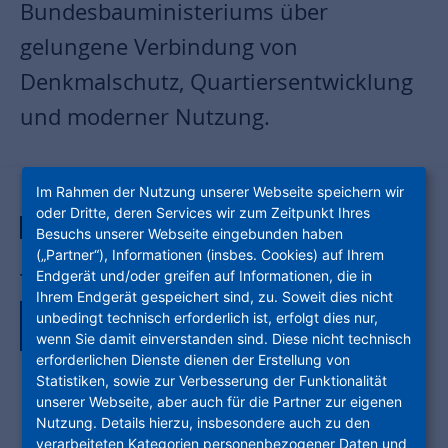
Bundesbauministeriums über
gelungene Verbindung von
Denkmalschutz, Quartiersentwicklung
und moderner Nutzung.
Im Rahmen der Nutzung unserer Webseite speichern wir
11. März 2026
oder Dritte, deren Services wir zum Zeitpunkt Ihres
NEUBAU
MODERNISIERUNG
Besuchs unserer Webseite eingebunden haben
(„Partner“), Informationen (insbes. Cookies) auf Ihrem
Endgerät und/oder greifen auf Informationen, die in
Teile den Artikel auf:
Ihrem Endgerät gespeichert sind, zu. Soweit dies nicht
unbedingt technisch erforderlich ist, erfolgt dies nur,
wenn Sie damit einverstanden sind. Diese nicht technisch
erforderlichen Dienste dienen der Erstellung von
Statistiken, sowie zur Verbesserung der Funktionalität
unserer Webseite, aber auch für die Partner zur eigenen
Nutzung. Details hierzu, insbesondere auch zu den
verarbeiteten Kategorien personenbezogener Daten und