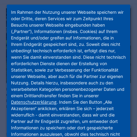
Im Rahmen der Nutzung unserer Webseite speichern wir
oder Dritte, deren Services wir zum Zeitpunkt Ihres
Besuchs unserer Webseite eingebunden haben
(„Partner“), Informationen (insbes. Cookies) auf Ihrem
Endgerät und/oder greifen auf Informationen, die in
Ihrem Endgerät gespeichert sind, zu. Soweit dies nicht
unbedingt technisch erforderlich ist, erfolgt dies nur,
wenn Sie damit einverstanden sind. Diese nicht technisch
erforderlichen Dienste dienen der Erstellung von
Statistiken, sowie zur Verbesserung der Funktionalität
unserer Webseite, aber auch für die Partner zur eigenen
Nutzung. Details hierzu, insbesondere auch zu den
Regionalcenterleiter Jürgen Bluhm, Stadtbaurat Christof Nolda,
verarbeiteten Kategorien personenbezogener Daten und
Oberbürgermeister Christian Geselle und Christian Pieper vom
einem Drittlandtransfer finden Sie in unserer
Freiflächenmanagement bei der Pflanzung des 100. Klimabaums.
Datenschutzerklärung
. Indem Sie den Button „Alle
Foto: NHW
Akzeptieren“ anklicken, erklären Sie sich – jederzeit
widerruflich - damit einverstanden, dass wir und die
Partner auf Ihr Endgerät zugreifen, um entweder dort
Informationen zu speichern oder dort gespeicherte
Unter dem Motto: „100 Klimabäume für die
Informationen auszulesen, obwohl dies technisch nicht