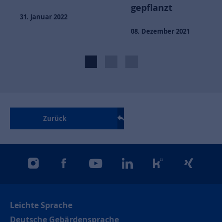
gepflanzt
31. Januar 2022
08. Dezember 2021
Zurück
instagram
facebook
youtube
linkedin
kununu
xing
Leichte Sprache
Deutsche Gebärdensprache