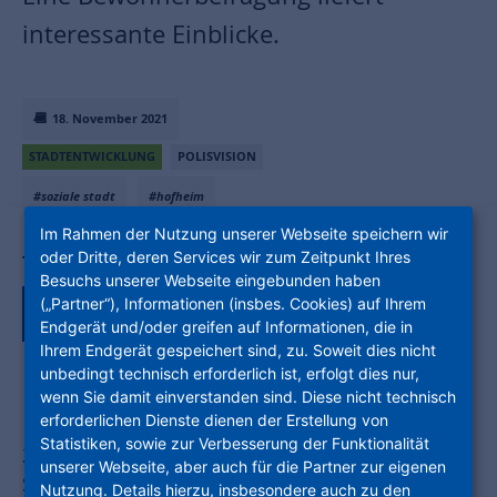
interessante Einblicke.
18. November 2021
STADTENTWICKLUNG
POLISVISION
#soziale stadt
#hofheim
Im Rahmen der Nutzung unserer Webseite speichern wir
oder Dritte, deren Services wir zum Zeitpunkt Ihres
Teile den Artikel auf:
Besuchs unserer Webseite eingebunden haben
(„Partner“), Informationen (insbes. Cookies) auf Ihrem
Endgerät und/oder greifen auf Informationen, die in
Ihrem Endgerät gespeichert sind, zu. Soweit dies nicht
unbedingt technisch erforderlich ist, erfolgt dies nur,
wenn Sie damit einverstanden sind. Diese nicht technisch
erforderlichen Dienste dienen der Erstellung von
Statistiken, sowie zur Verbesserung der Funktionalität
2007 wurde Hofheim Nord in das
unserer Webseite, aber auch für die Partner zur eigenen
Städtebauprogramm Soziale Stadt
Nutzung. Details hierzu, insbesondere auch zu den