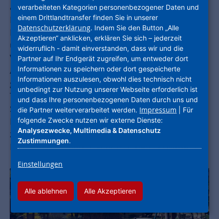
aufgenommen. Zwei Jahre später erstellte die
verarbeiteten Kategorien personenbezogener Daten und
einem Drittlandtransfer finden Sie in unserer
ProjektStadt ein Integriertes Städtebauliches
Datenschutzerklärung
. Indem Sie den Button „Alle
Handlungskonzept und übernahm das Projekt-
Akzeptieren“ anklicken, erklären Sie sich – jederzeit
und Quartiersmanagement. Ende 2020 ist die
widerruflich - damit einverstanden, dass wir und die
Verstetigung wichtiger Strukturen gelungen, der
Partner auf Ihr Endgerät zugreifen, um entweder dort
Informationen zu speichern oder dort gespeicherte
Auftrag vertragsgemäß ausgelaufen. Über die
Informationen auszulesen, obwohl dies technisch nicht
gesamte Programmlaufzeit hinweg betreute Jan
unbedingt zur Nutzung unserer Webseite erforderlich ist
Thielmann, Projektleiter Integrierte
und dass Ihre personenbezogenen Daten durch uns und
Stadtentwicklung, mit seinem Team die
Impressum
die Partner weiterverarbeitet werden.
| Für
folgende Zwecke nutzen wir externe Dienste:
Kommune am Taunus bei der Umsetzung
Analysezwecke, Multimedia & Datenschutz
zahlreicher Projekte – stets mit aktiver
Zustimmungen
.
Bürgerbeteiligung.
Einstellungen
Alle ablehnen
Alle Akzeptieren