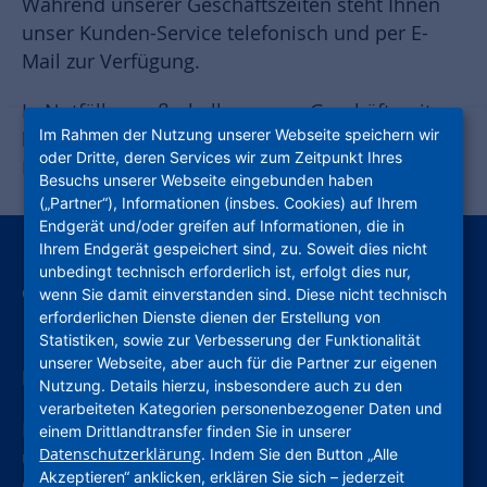
Während unserer Geschäftszeiten steht Ihnen
unser Kunden-Service telefonisch und per E-
Mail zur Verfügung.
In Notfällen außerhalb unserer Geschäftszeiten
Im Rahmen der Nutzung unserer Webseite speichern wir
können Sie sich an unseren technischen
oder Dritte, deren Services wir zum Zeitpunkt Ihres
Notfallservice wenden.
Besuchs unserer Webseite eingebunden haben
(„Partner“), Informationen (insbes. Cookies) auf Ihrem
Endgerät und/oder greifen auf Informationen, die in
Ihrem Endgerät gespeichert sind, zu. Soweit dies nicht
Der schnellste und einfachste Weg,
unbedingt technisch erforderlich ist, erfolgt dies nur,
einen Schaden zu melden
wenn Sie damit einverstanden sind. Diese nicht technisch
erforderlichen Dienste dienen der Erstellung von
Statistiken, sowie zur Verbesserung der Funktionalität
unserer Webseite, aber auch für die Partner zur eigenen
Mieter-App „mittendrin wohnen“
Nutzung. Details hierzu, insbesondere auch zu den
verarbeiteten Kategorien personenbezogener Daten und
Nutzen Sie unsere Mieter-App, um schnell und
einem Drittlandtransfer finden Sie in unserer
Datenschutzerklärung
. Indem Sie den Button „Alle
unkompliziert einen Schaden zu melden und
Akzeptieren“ anklicken, erklären Sie sich – jederzeit
um wichtige Notfall- und Störungsnummern zu