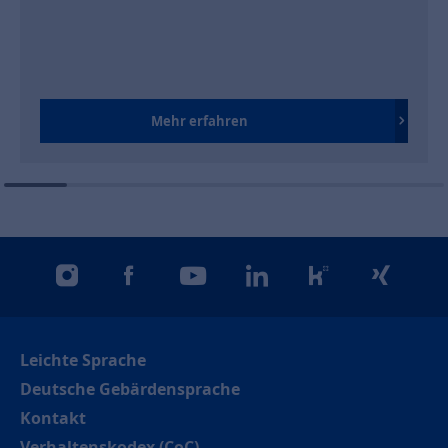
Rauchwarnmelder
Was Sie über Rauchwarnmelder wissen sollten.
Mehr erfahren
instagram
facebook
youtube
linkedin
kununu
xing
Leichte Sprache
Deutsche Gebärdensprache
Kontakt
Verhaltenskodex (CoC)