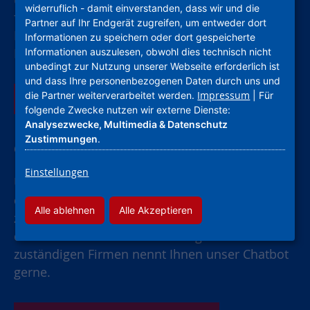
widerruflich - damit einverstanden, dass wir und die
finden. Bei kleinen Reparaturen können Sie die
Partner auf Ihr Endgerät zugreifen, um entweder dort
Handwerker direkt beauftragen. Die zuständigen
Informationen zu speichern oder dort gespeicherte
Firmen finden Sie in unserer App.
Informationen auszulesen, obwohl dies technisch nicht
unbedingt zur Nutzung unserer Webseite erforderlich ist
und dass Ihre personenbezogenen Daten durch uns und
Impressum
die Partner weiterverarbeitet werden.
| Für
Mehr Informationen zur App
folgende Zwecke nutzen wir externe Dienste:
Analysezwecke, Multimedia & Datenschutz
Zustimmungen
.
Chatbot Leo
Einstellungen
Unser Chatbot führt Sie Schrift für Schritt durch
die Schadensmeldung und informiert Sie, was
Alle ablehnen
Alle Akzeptieren
zu tun ist. Bei kleinen Reparaturen können Sie
die Handwerker direkt beauftragen. Die
zuständigen Firmen nennt Ihnen unser Chatbot
gerne.