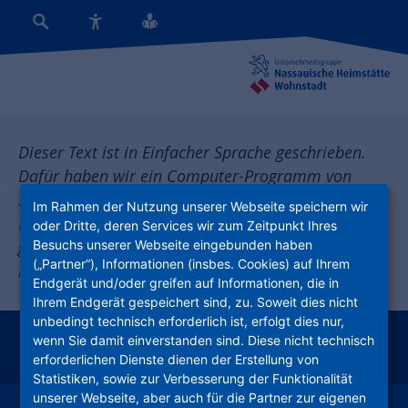
Dieser Text ist in Einfacher Sprache geschrieben.
Dafür haben wir ein Computer-Programm von
SUMM AI (https://summ-ai.com/) benutzt.
Im Rahmen der Nutzung unserer Webseite speichern wir
Menschen mit Behinderungen haben den Text nicht
oder Dritte, deren Services wir zum Zeitpunkt Ihres
Besuchs unserer Webseite eingebunden haben
geprüft. Bitte beachten Sie: Nur der Originaltext ist
(„Partner“), Informationen (insbes. Cookies) auf Ihrem
rechtlich gültig.
Endgerät und/oder greifen auf Informationen, die in
Ihrem Endgerät gespeichert sind, zu. Soweit dies nicht
unbedingt technisch erforderlich ist, erfolgt dies nur,
wenn Sie damit einverstanden sind. Diese nicht technisch
instagram
facebook
youtube
linkedin
kununu
xing
erforderlichen Dienste dienen der Erstellung von
Statistiken, sowie zur Verbesserung der Funktionalität
unserer Webseite, aber auch für die Partner zur eigenen