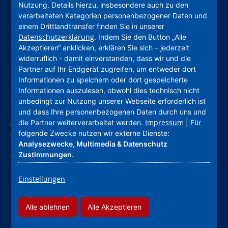
Nutzung. Details hierzu, insbesondere auch zu den
Nassauische Heimstätte Wohnungs- und
Entwicklungsgesellschaft mbH
verarbeiteten Kategorien personenbezogener Daten und
einem Drittlandtransfer finden Sie in unserer
Schaumainkai 47
Datenschutzerklärung
. Indem Sie den Button „Alle
Akzeptieren“ anklicken, erklären Sie sich – jederzeit
60596 Frankfurt am Main
widerruflich - damit einverstanden, dass wir und die
Tel.: 069678674-0
Partner auf Ihr Endgerät zugreifen, um entweder dort
Informationen zu speichern oder dort gespeicherte
Hinweis: Wegen Umbau geschlossen. Weitere
Informationen auszulesen, obwohl dies technisch nicht
Informationen.
unbedingt zur Nutzung unserer Webseite erforderlich ist
und dass Ihre personenbezogenen Daten durch uns und
Impressum
die Partner weiterverarbeitet werden.
| Für
Wohnstadt Stadtentwicklungs- und
folgende Zwecke nutzen wir externe Dienste:
Wohnungsbaugesellschaft Hessen mbH
Analysezwecke, Multimedia & Datenschutz
Zustimmungen
.
Wolfsschlucht 18
34117 Kassel
Einstellungen
Tel.: 05611001-0
Alle ablehnen
Alle Akzeptieren
SO ERREICHEN SIE UNS SCHNELL.