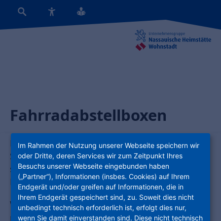
Fahrradabstellboxen
Ein Fahrrad ist perfekt für kurze Wege in der
Im Rahmen der Nutzung unserer Webseite speichern wir
Stadt. Wir sorgen dafür, dass Sie Ihr Fahrrad
oder Dritte, deren Services wir zum Zeitpunkt Ihres
Besuchs unserer Webseite eingebunden haben
sicher abstellen können. Vor der Tür gibt es
(„Partner“), Informationen (insbes. Cookies) auf Ihrem
Fahrradboxen, die Sie abschließen können.
Endgerät und/oder greifen auf Informationen, die in
Ihrem Endgerät gespeichert sind, zu. Soweit dies nicht
Wir bieten Fahrradboxen an. Die Boxen kosten
unbedingt technisch erforderlich ist, erfolgt dies nur,
10 Euro
mindestens
im Monat. Sie können die
wenn Sie damit einverstanden sind. Diese nicht technisch