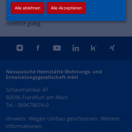
SUMM AI (https://summ-ai.com/) benutzt.
Menschen mit Behinderungen haben den Text nicht
Alle ablehnen
Alle Akzeptieren
geprüft. Bitte beachten Sie: Nur der Originaltext ist
rechtlich gültig.
instagram
facebook
youtube
linkedin
kununu
xing
Nassauische Heimstätte Wohnungs- und
Entwicklungsgesellschaft mbH
Schaumainkai 47
60596 Frankfurt am Main
Tel.: 069678674-0
Hinweis: Wegen Umbau geschlossen. Weitere
Informationen.