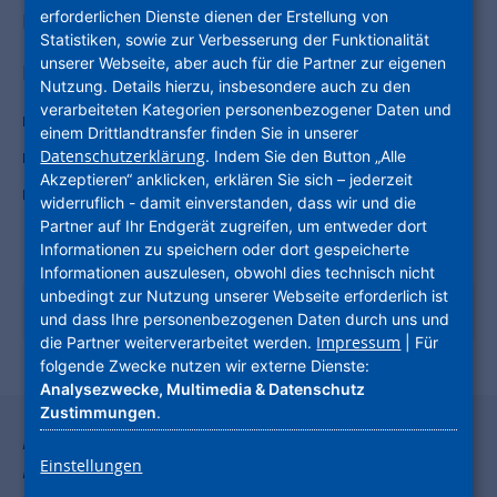
erforderlichen Dienste dienen der Erstellung von
Fahrradboxen über Ihr Servicecenter buchen.
Statistiken, sowie zur Verbesserung der Funktionalität
unserer Webseite, aber auch für die Partner zur eigenen
Die Boxen sorgen für:
Nutzung. Details hierzu, insbesondere auch zu den
verarbeiteten Kategorien personenbezogener Daten und
Schutz vor Diebstahl
einem Drittlandtransfer finden Sie in unserer
Datenschutzerklärung
. Indem Sie den Button „Alle
Schutz vor Beschädigung
Akzeptieren“ anklicken, erklären Sie sich – jederzeit
Schutz vor Sonnenstrahlen, Regen und
widerruflich - damit einverstanden, dass wir und die
Schmutz.
Partner auf Ihr Endgerät zugreifen, um entweder dort
Informationen zu speichern oder dort gespeicherte
Informationen auszulesen, obwohl dies technisch nicht
unbedingt zur Nutzung unserer Webseite erforderlich ist
Nach einer Fahrradabstellbox fragen.
und dass Ihre personenbezogenen Daten durch uns und
Impressum
die Partner weiterverarbeitet werden.
| Für
folgende Zwecke nutzen wir externe Dienste:
Analysezwecke, Multimedia & Datenschutz
Zustimmungen
.
Dieser Text ist in Einfacher Sprache geschrieben.
Einstellungen
Dafür haben wir ein Computer-Programm von