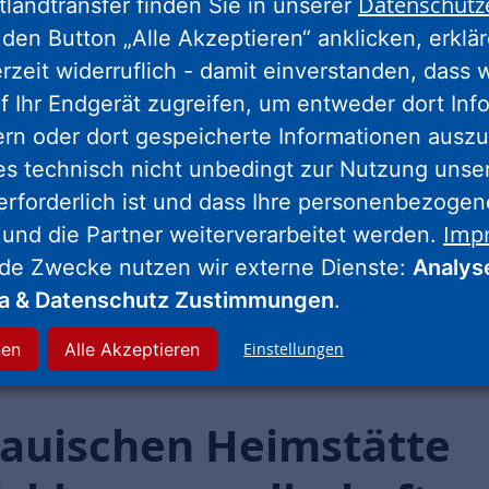
Datenschutz
Vertragsmanagement
tlandtransfer finden Sie in unserer
den Button „Alle Akzeptieren“ anklicken, erklä
erzeit widerruflich - damit einverstanden, dass 
f Ihr Endgerät zugreifen, um entweder dort Inf
ern oder dort gespeicherte Informationen auszu
es technisch nicht unbedingt zur Nutzung unse
erforderlich ist und dass Ihre personenbezoge
Imp
 und die Partner weiterverarbeitet werden.
nde Zwecke nutzen wir externe Dienste:
Analys
ia & Datenschutz Zustimmungen
.
nen
Alle Akzeptieren
Einstellungen
sauischen Heimstätte