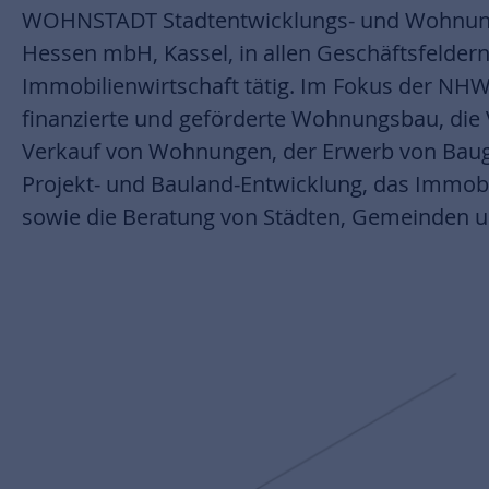
WOHNSTADT Stadtentwicklungs- und Wohnung
vergangenen Jahren ist das Leistungsspek
Hessen mbH, Kassel, in allen Geschäftsfeldern
deutlich angewachsen, zum Beispiel um die Bereiche Nachhalt
Immobilienwirtschaft tätig. Im Fokus der NHW 
und Digitalisierung. Die Bündelung und Koord
finanzierte und geförderte Wohnungsbau, die
vielfältigen Portfolios erfordert eine Unte
Verkauf von Wohnungen, der Erwerb von Baug
breitem Wissen und einen kontinuierliche
Projekt- und Bauland-Entwicklung, das Immo
sowie die Beratung von Städten, Gemeinden 