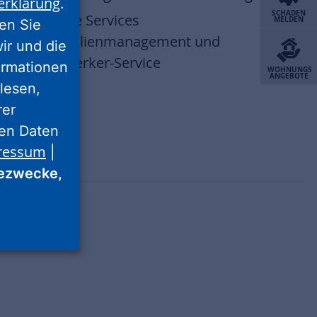
erklärung
.
SCHADEN
Zentrale Services
MELDEN
ren Sie
Immobilienmanagement und
wir und die
Handwerker-Service
ormationen
WOHNUNGS
ANGEBOTE
lesen,
rer
nen Daten
ressum
|
ezwecke,