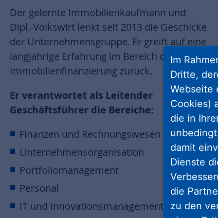
Der gelernte Immobilienkaufmann und
Dipl.-Volkswirt lenkt seit 2013 die Geschicke
der Unternehmensgruppe. Er greift auf eine
langjährige Erfahrung im Bereich der
Im Rahmen
Immobilienfinanzierung zurück.
Dritte, de
Webseite 
Er verantwortet als Leitender
Cookies) a
Geschäftsführer die Bereiche:
die in Ihr
unbedingt 
Finanzen und Rechnungswesen
damit einv
Unternehmensorganisation
Dienste di
Portfoliomanagement
Verbesseru
Personal
die Partne
IT und Innovationsmanagement
zu den ve