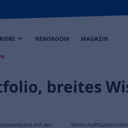
RIERE
NEWSROOM
MAGAZIN
ng
rtfolio, breites 
mensverbund mit der
entwicklung. In den