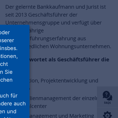
Der gelernte Bankkaufmann und Jurist ist
seit 2013 Geschäftsführer der
Unternehmensgruppe und verfügt über
eine langjährige
oder
Geschäftsführungserfahrung aus
nserer
unterschiedlichen Wohnungsunternehmen.
insbes.
tionen,
Er verantwortet als Geschäftsführer die
icht
Bereiche:
nn Sie
lichen
Akquisition, Projektentwicklung und
Vertrieb
uch für
Immobilienmanagement der einzelnen
ondere auch
FAQS
Regionalcenter
ten und
Sozialmanagement und Marketing