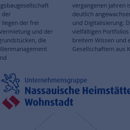
sbaugesellschaft
trum noch einmal
 der
igkeit
liegen der frei
inierung dieses
 Vermietung und der
rnehmensführung mit
rundstücken, die
n Kontakt zu den
bilienmanagement
Gesellschaftern aus 
und