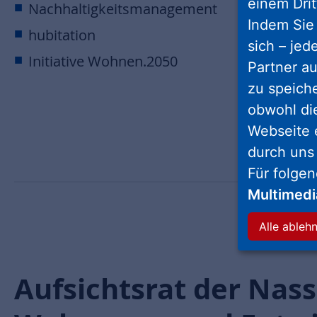
einem Drit
Nachhaltigkeitsmanagement
Indem Sie 
hubitation
sich – jed
Initiative Wohnen.2050
Partner au
zu speich
obwohl di
Webseite 
durch uns
Für folge
Multimed
Alle ableh
Aufsichtsrat der Nas