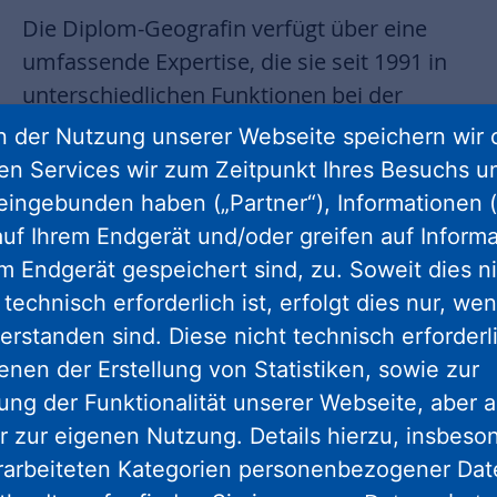
Die Diplom-Geografin verfügt über eine
umfassende Expertise, die sie seit 1991 in
unterschiedlichen Funktionen bei der
Unternehmensgruppe aufgebaut hat. Seit
 der Nutzung unserer Webseite speichern wir 
2016 gehört sie der Geschäftsführung an.
ren Services wir zum Zeitpunkt Ihres Besuchs u
eingebunden haben („Partner“), Informationen (
Sie verantwortet als Geschäftsführerin
uf Ihrem Endgerät und/oder greifen auf Informa
die Bereiche:
em Endgerät gespeichert sind, zu. Soweit dies n
technisch erforderlich ist, erfolgt dies nur, we
Neubau (Planung, Steuerung und Bau)
erstanden sind. Diese nicht technisch erforder
Modernisierung und Großinstandhaltung
enen der Erstellung von Statistiken, sowie zur
Immobilienservices
ng der Funktionalität unserer Webseite, aber a
Stadtentwicklung
r zur eigenen Nutzung. Details hierzu, insbes
Zentraler Einkauf und
rarbeiteten Kategorien personenbezogener Da