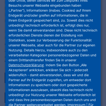
oder Dritte, deren Services wir zum Zeitpunkt Ihres
Bestände investieren, und gleichzeitig
Besuchs unserer Webseite eingebunden haben
bezahlbaren Wohnraum bieten.
(„Partner“), Informationen (insbes. Cookies) auf Ihrem
Herausforderungen, für die rund 900 Mitarbeiter
Endgerät und/oder greifen auf Informationen, die in
ihr Bestes geben – jeden Tag.
Ihrem Endgerät gespeichert sind, zu. Soweit dies nicht
unbedingt technisch erforderlich ist, erfolgt dies nur,
wenn Sie damit einverstanden sind. Diese nicht technisch
Für das Berichtsjahr 2025 hat die NHW erneut
erforderlichen Dienste dienen der Erstellung von
ihren Geschäfts- und Nachhaltigkeitsbericht in
Statistiken, sowie zur Verbesserung der Funktionalität
einem digitalen integrierten Bericht
unserer Webseite, aber auch für die Partner zur eigenen
zusammengefasst. Es erwarten Sie
Nutzung. Details hierzu, insbesondere auch zu den
verarbeiteten Kategorien personenbezogener Daten und
ansprechende Grafiken und interessante
einem Drittlandtransfer finden Sie in unserer
Videos.
Datenschutzerklärung
. Indem Sie den Button „Alle
Akzeptieren“ anklicken, erklären Sie sich – jederzeit
widerruflich - damit einverstanden, dass wir und die
Zum Berichtsjahr 2025
Partner auf Ihr Endgerät zugreifen, um entweder dort
Informationen zu speichern oder dort gespeicherte
Informationen auszulesen, obwohl dies technisch nicht
unbedingt zur Nutzung unserer Webseite erforderlich ist
Zum Berichtsarchiv
und dass Ihre personenbezogenen Daten durch uns und
Impressum
die Partner weiterverarbeitet werden.
| Für