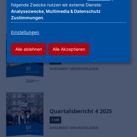
folgende Zwecke nutzen wir externe Dienste:
Analysezwecke, Multimedia & Datenschutz
Zustimmungen
.
Quartalsberichte
Einstellungen
Alle ablehnen
Alle Akzeptieren
Quartalsbericht 1 2026
2 MB
DOKUMENT HERUNTERLADEN
Quartalsbericht 4 2025
3 MB
DOKUMENT HERUNTERLADEN