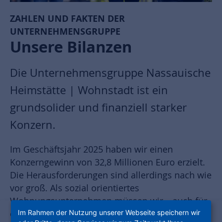
ZAHLEN UND FAKTEN DER
UNTERNEHMENSGRUPPE
Unsere Bilanzen
Die Unternehmensgruppe Nassauische
Heimstätte | Wohnstadt ist ein
grundsolider und finanziell starker
Konzern.
Im Geschäftsjahr 2025 haben wir einen
Konzerngewinn von 32,8 Millionen Euro erzielt.
Die Herausforderungen sind allerdings nach wie
vor groß. Als sozial orientiertes
Wohnungsunternehmen müssen wir – auch für
Im Rahmen der Nutzung unserer Webseite speichern wir
eine klimaneutrale Entwicklung – in unsere