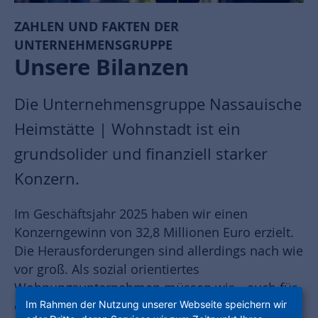
ZAHLEN UND FAKTEN DER
UNTERNEHMENSGRUPPE
Unsere Bilanzen
Die Unternehmensgruppe Nassauische
Heimstätte | Wohnstadt ist ein
grundsolider und finanziell starker
Konzern.
Im Geschäftsjahr 2025 haben wir einen
Konzerngewinn von 32,8 Millionen Euro erzielt.
Die Herausforderungen sind allerdings nach wie
vor groß. Als sozial orientiertes
Wohnungsunternehmen müssen wir – auch für
Im Rahmen der Nutzung unserer Webseite speichern wir
eine klimaneutrale Entwicklung – in unsere