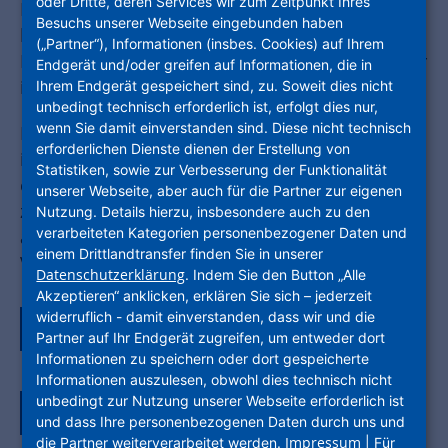
oder Dritte, deren Services wir zum Zeitpunkt Ihres
Bestände investieren, und gleichzeitig
Besuchs unserer Webseite eingebunden haben
bezahlbaren Wohnraum bieten.
(„Partner“), Informationen (insbes. Cookies) auf Ihrem
Herausforderungen, für die rund 900 Mitarbeiter
Endgerät und/oder greifen auf Informationen, die in
ihr Bestes geben – jeden Tag.
Ihrem Endgerät gespeichert sind, zu. Soweit dies nicht
unbedingt technisch erforderlich ist, erfolgt dies nur,
wenn Sie damit einverstanden sind. Diese nicht technisch
Für das Berichtsjahr 2025 hat die NHW erneut
erforderlichen Dienste dienen der Erstellung von
ihren Geschäfts- und Nachhaltigkeitsbericht in
Statistiken, sowie zur Verbesserung der Funktionalität
einem digitalen integrierten Bericht
unserer Webseite, aber auch für die Partner zur eigenen
zusammengefasst. Es erwarten Sie
Nutzung. Details hierzu, insbesondere auch zu den
verarbeiteten Kategorien personenbezogener Daten und
ansprechende Grafiken und interessante
einem Drittlandtransfer finden Sie in unserer
Videos.
Datenschutzerklärung
. Indem Sie den Button „Alle
Akzeptieren“ anklicken, erklären Sie sich – jederzeit
widerruflich - damit einverstanden, dass wir und die
Zum Berichtsjahr 2025
Partner auf Ihr Endgerät zugreifen, um entweder dort
Informationen zu speichern oder dort gespeicherte
Informationen auszulesen, obwohl dies technisch nicht
unbedingt zur Nutzung unserer Webseite erforderlich ist
Zum Berichtsarchiv
und dass Ihre personenbezogenen Daten durch uns und
Impressum
die Partner weiterverarbeitet werden.
| Für