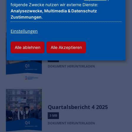
folgende Zwecke nutzen wir externe Dienste:
Analysezwecke, Multimedia & Datenschutz
Zustimmungen
.
Quartalsberichte
Einstellungen
Alle ablehnen
Alle Akzeptieren
Quartalsbericht 1 2026
2 MB
DOKUMENT HERUNTERLADEN
Quartalsbericht 4 2025
3 MB
DOKUMENT HERUNTERLADEN