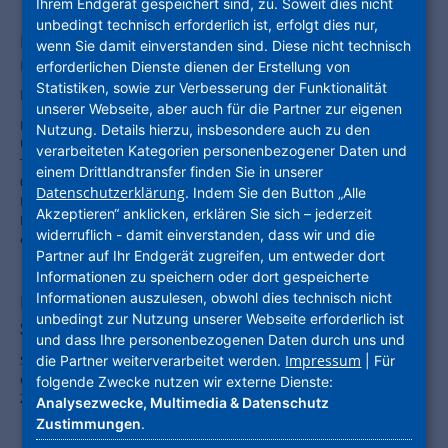
Ihrem Endgerät gespeichert sind, zu. Soweit dies nicht
unbedingt technisch erforderlich ist, erfolgt dies nur,
Kunst trifft Stadtentwicklung –
wenn Sie damit einverstanden sind. Diese nicht technisch
Unterführung in Kelsterbach kunstvoll
erforderlichen Dienste dienen der Erstellung von
Statistiken, sowie zur Verbesserung der Funktionalität
neugestaltet
unserer Webseite, aber auch für die Partner zur eigenen
In den vergangenen Wochen und Monaten wurde die S-Bahn-
Nutzung. Details hierzu, insbesondere auch zu den
Unterführung an der Mörfelder Straße künstlerisch gestaltet und als
verarbeiteten Kategorien personenbezogener Daten und
Teil des urbanen Kunstwerks eine neue Beleuchtung installiert. Am
einem Drittlandtransfer finden Sie in unserer
01.02.2024 wurde die künstlerisch imposante und hell gestaltete S-
Datenschutzerklärung
. Indem Sie den Button „Alle
Bahn-Unterführung, die mit Fördermitteln aus dem
Akzeptieren“ anklicken, erklären Sie sich – jederzeit
Landesprogramm „Zukunft Innenstadt“ bezuschusst wurde, offiziell
widerruflich - damit einverstanden, dass wir und die
eröffnet.
Partner auf Ihr Endgerät zugreifen, um entweder dort
Informationen zu speichern oder dort gespeicherte
Informationen auszulesen, obwohl dies technisch nicht
ProjektStadt warnt vor Kürzungen in der
unbedingt zur Nutzung unserer Webseite erforderlich ist
Städtebauförderung
und dass Ihre personenbezogenen Daten durch uns und
Impressum
Städte und Kommunen stehen vor großen Herausforderungen. Jetzt
die Partner weiterverarbeitet werden.
| Für
die Fördermittel zu kürzen, hätte dramatische Folgen für deren
folgende Zwecke nutzen wir externe Dienste:
Zukunftsfähigkeit.
Analysezwecke, Multimedia & Datenschutz
Zustimmungen
.