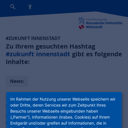
#ZUKUNFT INNENSTADT
Zu Ihrem gesuchten Hashtag
#zukunft innenstadt
gibt es folgende
Inhalte:
News:
Raum für neue Wege – Kirche weiterdenken
Im Rahmen der Nutzung unserer Webseite speichern wir
oder Dritte, deren Services wir zum Zeitpunkt Ihres
Die Integrierte Stadtentwicklung I ProjektStadt hat am Wochenende,
19. und 20. Juni, die Veranstaltungsreihe „Raum für neue Wege I
Besuchs unserer Webseite eingebunden haben
Kirche weiterdenken“ in der Herz Jesu Kirche in Kelsterbach
(„Partner“), Informationen (insbes. Cookies) auf Ihrem
gestartet.
Endgerät und/oder greifen auf Informationen, die in