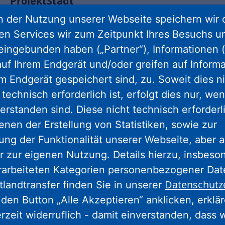
ProjektStadt
 der Nutzung unserer Webseite speichern wir 
Stadtentwicklungsexperten der NHW unterstützen
Zusammenarbeit fachlich und organisatorisch / Ziel:
ren Services wir zum Zeitpunkt Ihres Besuchs u
öffentliche Debatte zur sozialen Stadtentwicklung aktiv
eingebunden haben („Partner“), Informationen (
mitgestalten, Städtebauförderprogramm „Sozialer
uf Ihrem Endgerät und/oder greifen auf Informa
Zusammenhalt“ weiterentwickeln
em Endgerät gespeichert sind, zu. Soweit dies n
technisch erforderlich ist, erfolgt dies nur, we
erstanden sind. Diese nicht technisch erforder
enen der Erstellung von Statistiken, sowie zur
ng der Funktionalität unserer Webseite, aber a
r zur eigenen Nutzung. Details hierzu, insbes
rarbeiteten Kategorien personenbezogener Da
Datenschutz
tlandtransfer finden Sie in unserer
gram
facebook
youtube
linkedin
kun
den Button „Alle Akzeptieren“ anklicken, erklä
erzeit widerruflich - damit einverstanden, dass 