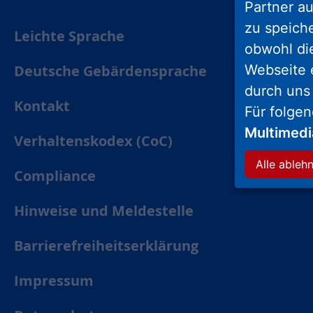
Partner au
zu speich
Leichte Sprache
obwohl di
Deutsche Gebärdensprache
Webseite 
durch uns
Kontakt
Für folge
Multimed
Verhaltenskodex (CoC)
Alle ableh
Compliance
Hinweise und Meldestelle
Barrierefreiheitserklärung
Impressum