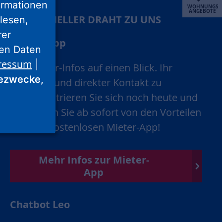
ormationen
WOHNUNGS
ANGEBOTE
IHR SCHNELLER DRAHT ZU UNS
lesen,
rer
Mieter-App
nen Daten
ressum
|
Alle Mieter-Infos auf einen Blick. Ihr
ezwecke,
schneller und direkter Kontakt zu
uns. Registrieren Sie sich noch heute und
profitieren Sie ab sofort von den Vorteilen
unserer kostenlosen Mieter-App!
Mehr Infos zur Mieter-
App
Chatbot Leo