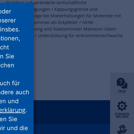
Reaktion auf veränderte wirtschaftliche
Rahmenbedingungen / Kappungsgrenze und
oder
Kappungsbeträge bei Mieterhöhungen für Mietende mit
nserer
geringen Einkommen als Eckpfeiler / NHW-
insbes.
Geschäftsführung und Staatsminister Mansoori loben
Vereinbarung / Unterstützung für einkommensschwache
tionen,
Haushalte
icht
nn Sie
lichen
uch für
ondere auch
FAQS
ten und
erklärung
.
SCHADEN
unu
xing
MELDEN
ren Sie
wir und die