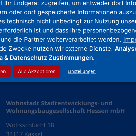
f Ihr Endgerät zugreifen, um entweder dort Inf
Nassauische Heimstätte Wohnungs- und
ern oder dort gespeicherte Informationen auszu
Entwicklungsgesellschaft mbH
es technisch nicht unbedingt zur Nutzung unse
erforderlich ist und dass Ihre personenbezoge
Schaumainkai 47
Imp
 und die Partner weiterverarbeitet werden.
60596 Frankfurt am Main
nde Zwecke nutzen wir externe Dienste:
Analys
Tel.: 069 678674-0
ia & Datenschutz Zustimmungen
.
Hinweis: Wegen Umbaumaßnahmen
nen
Alle Akzeptieren
Einstellungen
geschlossen.
Weitere Informationen.
Wohnstadt Stadtentwicklungs- und
Wohnungsbaugesellschaft Hessen mbH
Wolfsschlucht 18
34117 Kassel