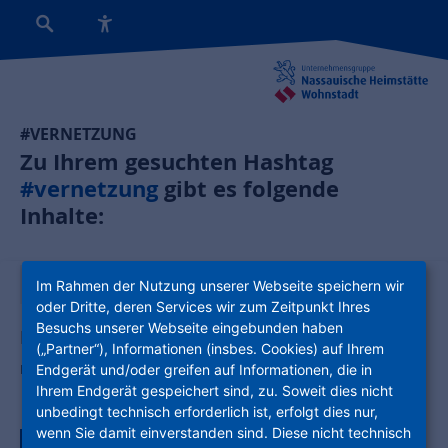
#VERNETZUNG
Zu Ihrem gesuchten Hashtag
#vernetzung
gibt es folgende
Inhalte:
News:
Im Rahmen der Nutzung unserer Webseite speichern wir
oder Dritte, deren Services wir zum Zeitpunkt Ihres
Besuchs unserer Webseite eingebunden haben
Das dürfen wir gar nicht wissen!
(„Partner“), Informationen (insbes. Cookies) auf Ihrem
Ihre Gesundheitsdaten: Warum Zurückhaltung wichtig ist
Endgerät und/oder greifen auf Informationen, die in
Ihrem Endgerät gespeichert sind, zu. Soweit dies nicht
unbedingt technisch erforderlich ist, erfolgt dies nur,
wenn Sie damit einverstanden sind. Diese nicht technisch