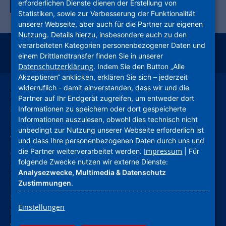
Zurück zur Tagübersicht
erforderlichen Dienste dienen der Erstellung von
Statistiken, sowie zur Verbesserung der Funktionalität
unserer Webseite, aber auch für die Partner zur eigenen
Nutzung. Details hierzu, insbesondere auch zu den
verarbeiteten Kategorien personenbezogener Daten und
einem Drittlandtransfer finden Sie in unserer
instagram
facebook
youtube
linkedin
kununu
xing
Datenschutzerklärung
. Indem Sie den Button „Alle
Akzeptieren“ anklicken, erklären Sie sich – jederzeit
widerruflich - damit einverstanden, dass wir und die
Leichte Sprache
Partner auf Ihr Endgerät zugreifen, um entweder dort
Deutsche Gebärdensprache
Informationen zu speichern oder dort gespeicherte
Informationen auszulesen, obwohl dies technisch nicht
Kontakt
unbedingt zur Nutzung unserer Webseite erforderlich ist
Verhaltenskodex (CoC)
und dass Ihre personenbezogenen Daten durch uns und
Impressum
die Partner weiterverarbeitet werden.
| Für
Compliance
folgende Zwecke nutzen wir externe Dienste:
Hinweise und Meldestelle
Analysezwecke, Multimedia & Datenschutz
Barrierefreiheitserklärung
Zustimmungen
.
Impressum
Einstellungen
Datenschutz