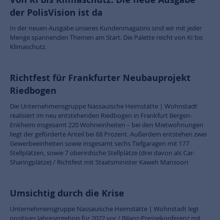
der PolisVision ist da
In der neuen Ausgabe unseres Kundenmagazins sind wir mit jeder
Menge spannenden Themen am Start. Die Palette reicht von KI bis
Klimaschutz.
Richtfest für Frankfurter Neubauprojekt
Riedbogen
Die Unternehmensgruppe Nassauische Heimstätte | Wohnstadt
realisiert im neu entstehenden Riedbogen in Frankfurt Bergen-
Enkheim insgesamt 220 Wohneinheiten – bei den Mietwohnungen
liegt der geförderte Anteil bei 68 Prozent. Außerdem entstehen zwei
Gewerbeeinheiten sowie insgesamt sechs Tiefgaragen mit 177
Stellplätzen, sowie 7 oberirdische Stellplätze (drei davon als Car-
Sharingplätze) / Richtfest mit Staatsminister Kaweh Mansoori
Umsichtig durch die Krise
Unternehmensgruppe Nassauische Heimstätte | Wohnstadt legt
positives Jahresergebnis für 2022 vor / Bilanz-Pressekonferenz mit