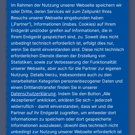
– Mehr als 120 Millionen Euro Aufträge für hessische Unternehmen –
Im Rahmen der Nutzung unserer Webseite speichern wir
Förderpolitik bleibt zentrale Herausforderung.
oder Dritte, deren Services wir zum Zeitpunkt Ihres
Besuchs unserer Webseite eingebunden haben
(„Partner“), Informationen (insbes. Cookies) auf Ihrem
Das Warten hat ein Ende: Die neue
Endgerät und/oder greifen auf Informationen, die in
PolisVision ist da
Ihrem Endgerät gespeichert sind, zu. Soweit dies nicht
unbedingt technisch erforderlich ist, erfolgt dies nur,
„Bauturbo: Buzzword oder Beschleuniger?“ Mit dieser Titelstory
wenn Sie damit einverstanden sind. Diese nicht technisch
wollen wir Ihnen die neue Ausgabe unseres Kundenmagazins
erforderlichen Dienste dienen der Erstellung von
PolisVision schmackhaft machen.
Statistiken, sowie zur Verbesserung der Funktionalität
unserer Webseite, aber auch für die Partner zur eigenen
Nutzung. Details hierzu, insbesondere auch zu den
Interkommunaler Kooperation, tolle
verarbeiteten Kategorien personenbezogener Daten und
Förderbilanz, Wilke-Areal
einem Drittlandtransfer finden Sie in unserer
Die neue Ausgabe unseres Kundenmagazins PolisVision ist da – wie
Datenschutzerklärung
. Indem Sie den Button „Alle
immer mit vielen spannenden Themen aus dem Unternehmen.
Akzeptieren“ anklicken, erklären Sie sich – jederzeit
widerruflich - damit einverstanden, dass wir und die
Partner auf Ihr Endgerät zugreifen, um entweder dort
NHW und EIB schließen Rahmenvertrag über
Informationen zu speichern oder dort gespeicherte
465 Millionen Euro für bezahlbaren und
Informationen auszulesen, obwohl dies technisch nicht
unbedingt zur Nutzung unserer Webseite erforderlich ist
nachhaltigen Wohnraum in Hessen