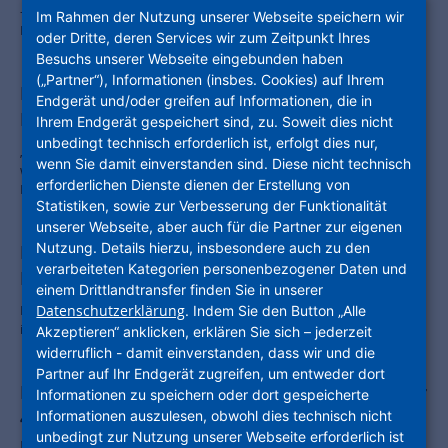
– Mehr als 120 Millionen Euro Aufträge für hessische Unternehmen –
Im Rahmen der Nutzung unserer Webseite speichern wir
Förderpolitik bleibt zentrale Herausforderung.
oder Dritte, deren Services wir zum Zeitpunkt Ihres
Besuchs unserer Webseite eingebunden haben
(„Partner“), Informationen (insbes. Cookies) auf Ihrem
Das Warten hat ein Ende: Die neue
Endgerät und/oder greifen auf Informationen, die in
PolisVision ist da
Ihrem Endgerät gespeichert sind, zu. Soweit dies nicht
unbedingt technisch erforderlich ist, erfolgt dies nur,
„Bauturbo: Buzzword oder Beschleuniger?“ Mit dieser Titelstory
wenn Sie damit einverstanden sind. Diese nicht technisch
wollen wir Ihnen die neue Ausgabe unseres Kundenmagazins
erforderlichen Dienste dienen der Erstellung von
PolisVision schmackhaft machen.
Statistiken, sowie zur Verbesserung der Funktionalität
unserer Webseite, aber auch für die Partner zur eigenen
Nutzung. Details hierzu, insbesondere auch zu den
Interkommunaler Kooperation, tolle
verarbeiteten Kategorien personenbezogener Daten und
Förderbilanz, Wilke-Areal
einem Drittlandtransfer finden Sie in unserer
Die neue Ausgabe unseres Kundenmagazins PolisVision ist da – wie
Datenschutzerklärung
. Indem Sie den Button „Alle
immer mit vielen spannenden Themen aus dem Unternehmen.
Akzeptieren“ anklicken, erklären Sie sich – jederzeit
widerruflich - damit einverstanden, dass wir und die
Partner auf Ihr Endgerät zugreifen, um entweder dort
NHW und EIB schließen Rahmenvertrag über
Informationen zu speichern oder dort gespeicherte
465 Millionen Euro für bezahlbaren und
Informationen auszulesen, obwohl dies technisch nicht
unbedingt zur Nutzung unserer Webseite erforderlich ist
nachhaltigen Wohnraum in Hessen