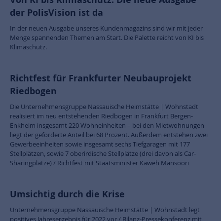
der PolisVision ist da
In der neuen Ausgabe unseres Kundenmagazins sind wir mit jeder
Menge spannenden Themen am Start. Die Palette reicht von KI bis
Klimaschutz.
Richtfest für Frankfurter Neubauprojekt
Riedbogen
Die Unternehmensgruppe Nassauische Heimstätte | Wohnstadt
realisiert im neu entstehenden Riedbogen in Frankfurt Bergen-
Enkheim insgesamt 220 Wohneinheiten – bei den Mietwohnungen
liegt der geförderte Anteil bei 68 Prozent. Außerdem entstehen zwei
Gewerbeeinheiten sowie insgesamt sechs Tiefgaragen mit 177
Stellplätzen, sowie 7 oberirdische Stellplätze (drei davon als Car-
Sharingplätze) / Richtfest mit Staatsminister Kaweh Mansoori
Umsichtig durch die Krise
Unternehmensgruppe Nassauische Heimstätte | Wohnstadt legt
positives Jahresergebnis für 2022 vor / Bilanz-Pressekonferenz mit