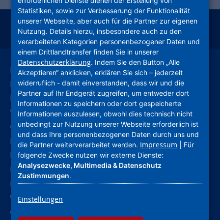
erforderlichen Dienste dienen der Erstellung von
Statistiken, sowie zur Verbesserung der Funktionalität
unserer Webseite, aber auch für die Partner zur eigenen
Nutzung. Details hierzu, insbesondere auch zu den
instagram
facebook
youtube
linkedin
kununu
xing
verarbeiteten Kategorien personenbezogener Daten und
einem Drittlandtransfer finden Sie in unserer
Datenschutzerklärung
. Indem Sie den Button „Alle
Leichte Sprache
Akzeptieren“ anklicken, erklären Sie sich – jederzeit
Deutsche Gebärdensprache
widerruflich - damit einverstanden, dass wir und die
Partner auf Ihr Endgerät zugreifen, um entweder dort
Kontakt
Informationen zu speichern oder dort gespeicherte
Verhaltenskodex (CoC)
Informationen auszulesen, obwohl dies technisch nicht
unbedingt zur Nutzung unserer Webseite erforderlich ist
Compliance
und dass Ihre personenbezogenen Daten durch uns und
Hinweise und Meldestelle
Impressum
die Partner weiterverarbeitet werden.
| Für
Barrierefreiheitserklärung
folgende Zwecke nutzen wir externe Dienste:
Analysezwecke, Multimedia & Datenschutz
Impressum
Zustimmungen
.
Datenschutz
Widerruf Werbung
Einstellungen
Cookie-Einstellungen