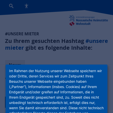
#UNSERE MIETER
Zu Ihrem gesuchten Hashtag
#unsere
mieter
gibt es folgende Inhalte:
News:
Im Rahmen der Nutzung unserer Webseite speichern wir
oder Dritte, deren Services wir zum Zeitpunkt Ihres
Gesucht, gefunden: NHW-Mietermodels
Besuchs unserer Webseite eingebunden haben
(„Partner“), Informationen (insbes. Cookies) auf Ihrem
Endgerät und/oder greifen auf Informationen, die in
Ihrem Endgerät gespeichert sind, zu. Soweit dies nicht
Zurück zur Tagübersicht
unbedingt technisch erforderlich ist, erfolgt dies nur,
wenn Sie damit einverstanden sind. Diese nicht technisch