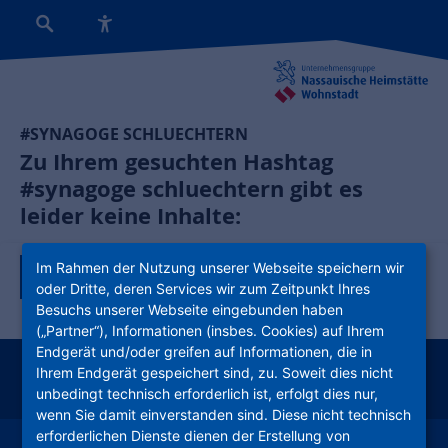
#SYNAGOGE SCHLUECHTERN
Zu Ihrem gesuchten Hashtag
#synagoge schluechtern gibt es
leider keine Inhalte:
Im Rahmen der Nutzung unserer Webseite speichern wir
Zurück zur Tagübersicht
oder Dritte, deren Services wir zum Zeitpunkt Ihres
Besuchs unserer Webseite eingebunden haben
(„Partner“), Informationen (insbes. Cookies) auf Ihrem
Endgerät und/oder greifen auf Informationen, die in
Ihrem Endgerät gespeichert sind, zu. Soweit dies nicht
instagram
facebook
youtube
linkedin
kununu
xing
unbedingt technisch erforderlich ist, erfolgt dies nur,
wenn Sie damit einverstanden sind. Diese nicht technisch
erforderlichen Dienste dienen der Erstellung von