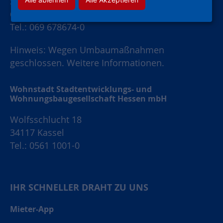
Schaumainkai 47
60596 Frankfurt am Main
Tel.: 069 678674-0
Hinweis: Wegen Umbaumaßnahmen
geschlossen.
Weitere Informationen.
Wohnstadt Stadtentwicklungs- und
Wohnungsbaugesellschaft Hessen mbH
Wolfsschlucht 18
34117 Kassel
Tel.: 0561 1001-0
IHR SCHNELLER DRAHT ZU UNS
Mieter-App