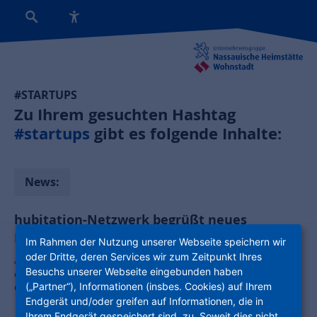
#STARTUPS
Zu Ihrem gesuchten Hashtag
#startups
gibt es folgende Inhalte:
News:
hubitation-Netzwerk begrüßt neues
Mitglied
Im Rahmen der Nutzung unserer Webseite speichern wir
oder Dritte, deren Services wir zum Zeitpunkt Ihres
Aachener Siedlungs- und Wohnungsgesellschaft beim Roundtable
Besuchs unserer Webseite eingebunden haben
offiziell vorgestellt / Startup-Accelerator der NHW fördert Innovation
(„Partner“), Informationen (insbes. Cookies) auf Ihrem
und Nachhaltigkeit
Endgerät und/oder greifen auf Informationen, die in
Ihrem Endgerät gespeichert sind, zu. Soweit dies nicht