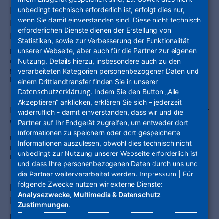
Innovation im Fokus: hubitation zu Gast bei
unbedingt technisch erforderlich ist, erfolgt dies nur,
wenn Sie damit einverstanden sind. Diese nicht technisch
L’Immo – dem Podcast für die
erforderlichen Dienste dienen der Erstellung von
Immobilienwirtschaft
Statistiken, sowie zur Verbesserung der Funktionalität
unserer Webseite, aber auch für die Partner zur eigenen
Klimaneutralität, Wohnraummangel, demografischer Wandel – in
der Wohnungswirtschaft sind neue Ansätze und kreative Lösungen
Nutzung. Details hierzu, insbesondere auch zu den
gefragter denn je. DW-Chefredakteurin Iris Jachertz hat darüber im
verarbeiteten Kategorien personenbezogener Daten und
L'Immo-Podcast mit Frieda Gresch und Sebastian Jung gesprochen.
einem Drittlandtransfer finden Sie in unserer
Datenschutzerklärung
. Indem Sie den Button „Alle
Akzeptieren“ anklicken, erklären Sie sich – jederzeit
Partnerschaft für mehr Digitalisierung in der
widerruflich - damit einverstanden, dass wir und die
Wohnungswirtschaft
Partner auf Ihr Endgerät zugreifen, um entweder dort
Informationen zu speichern oder dort gespeicherte
Unternehmensgruppe Nassauische Heimstätte | Wohnstadt und
Informationen auszulesen, obwohl dies technisch nicht
Kompetenzzentrum DigiWoh unterzeichnen Rahmenvertrag / Ziel:
unbedingt zur Nutzung unserer Webseite erforderlich ist
Erfahrungen teilen, Innovationen fördern
und dass Ihre personenbezogenen Daten durch uns und
Impressum
die Partner weiterverarbeitet werden.
| Für
folgende Zwecke nutzen wir externe Dienste:
hubitation und die NHW: eine
Analysezwecke, Multimedia & Datenschutz
Erfolgsgeschichte zum Zuhören
Zustimmungen
.
Innovation und Wohnungswirtschaft passen nicht zusammen? Von