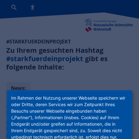
#STARKFUERDEINPROJEKT
Zu Ihrem gesuchten Hashtag
#starkfuerdeinprojekt
gibt es
folgende Inhalte:
News:
Im Rahmen der Nutzung unserer Webseite speichern wir
„Stark für dein Projekt“: NHW vergibt
oder Dritte, deren Services wir zum Zeitpunkt Ihres
Besuchs unserer Webseite eingebunden haben
Spenden in Höhe von bis zu 60.000 Euro
(„Partner“), Informationen (insbes. Cookies) auf Ihrem
Die sozialen Projekte, die von der Unternehmensgruppe
Endgerät und/oder greifen auf Informationen, die in
Nassauische Heimstätte | Wohnstadt (NHW) mit einer Spende
Ihrem Endgerät gespeichert sind, zu. Soweit dies nicht
gefördert werden, stehen fest: Acht Vereine, die sich für die
unbedingt technisch erforderlich ist, erfolgt dies nur,