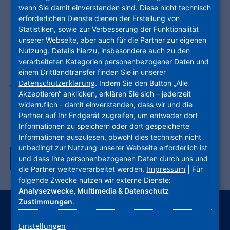
Entwicklung von Kindern engagieren, erhalten Spenden in Höhe von
wenn Sie damit einverstanden sind. Diese nicht technisch
bis 60.000 Euro.
erforderlichen Dienste dienen der Erstellung von
Statistiken, sowie zur Verbesserung der Funktionalität
unserer Webseite, aber auch für die Partner zur eigenen
"StarkFuerDeinProjekt.de": Zentrale
Nutzung. Details hierzu, insbesondere auch zu den
Spenden-Plattform der NHW startet in neue
verarbeiteten Kategorien personenbezogener Daten und
Runde
einem Drittlandtransfer finden Sie in unserer
Datenschutzerklärung
. Indem Sie den Button „Alle
Vereine und Institutionen können sich bis zum 15. Juni 2022 um
Akzeptieren“ anklicken, erklären Sie sich – jederzeit
Fördermittel in Höhe von insgesamt bis zu 60.000 Euro bewerben.
widerruflich - damit einverstanden, dass wir und die
Schwerpunkt 2022: „Kinder und Jugendliche: Bewegung bildet –
Partner auf Ihr Endgerät zugreifen, um entweder dort
Bildung bewegt“
Informationen zu speichern oder dort gespeicherte
Informationen auszulesen, obwohl dies technisch nicht
unbedingt zur Nutzung unserer Webseite erforderlich ist
Zurück zur Tagübersicht
und dass Ihre personenbezogenen Daten durch uns und
Impressum
die Partner weiterverarbeitet werden.
| Für
folgende Zwecke nutzen wir externe Dienste:
Analysezwecke, Multimedia & Datenschutz
Zustimmungen
.
instagram
facebook
youtube
linkedin
kununu
xing
Einstellungen