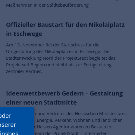
Maßnahmen in der Städtebauförderung
Offizieller Baustart für den Nikolaiplatz
in Eschwege
Am 13. November fiel der Startschuss für die
Umgestaltung des Nikolaiplatzes in Eschwege. Die
Stadtentwicklung Nord der ProjektStadt begleitet das
Projekt seit Beginn und bleibt bis zur Fertigstellung
zentraler Partner.
Ideenwettbewerb Gedern – Gestaltung
einer neuen Stadtmitte
Vertreterinnen und Vertreter des Hessischen Ministeriums
oder
für Wirtschaft, Energie, Verkehr, Wohnen und ländlichen
nserer
Raum und der Hessen Agentur waren zu Besuch in
insbes.
Gedern. Das Team der ProjektStadt | Integrierten