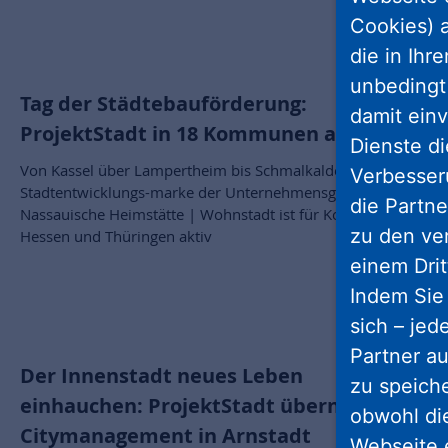
Cookies) a
die in Ihr
unbedingt 
Tag der Städtebauförderung:
damit einv
ProjektStadt in 18 Kommunen aktiv
Dienste di
Von Kassel über Lampertheim bis Schmalkalden: Die
Verbesseru
Stadtentwicklungs-marke der Unternehmensgruppe
die Partne
Nassauische Heimstätte | Wohnstadt ist für Kommunen in
zu den ve
Hessen und Thüringen aktiv
einem Drit
Indem Sie 
sich – jed
Partner au
Der Innenstadt neues Leben
zu speich
einhauchen: ProjektStadt übernimmt
obwohl di
Citymanagement in Arnstadt
Webseite 