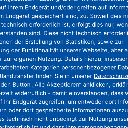
Büttelborn. Die Gemeinde lädt für Dienstag, 9.Juli, zu
uf Ihrem Endgerät und/oder greifen auf Informa
einem Infoabend mit Beteiligungsmöglichkeit ein.
em Endgerät gespeichert sind, zu. Soweit dies n
technisch erforderlich ist, erfolgt dies nur, we
Erfolgreiche Stadtentwicklung wird
erstanden sind. Diese nicht technisch erforder
gefeiert – Abenteuerspielplatz am
enen der Erstellung von Statistiken, sowie zur
Mainvorland ist zum Spielen bereit
ng der Funktionalität unserer Webseite, aber a
Der neue Abenteuerspielplatz am Mainvorland am
r zur eigenen Nutzung. Details hierzu, insbes
Wohnquartier „Mainhöhe“ in Kelsterbach ist fertiggestellt.
rarbeiteten Kategorien personenbezogener Da
Nach einer intensiven Beteiligung und sorgfältiger Planung
Datenschutz
tlandtransfer finden Sie in unserer
sind alle Bauarbeiten abgeschlossen. Der Spielplatz steht
bereit, Kinder und Familien zu empfangen und ein
den Button „Alle Akzeptieren“ anklicken, erklä
Freizeiterlebnis der besonderen Art zu bieten.
erzeit widerruflich - damit einverstanden, dass 
f Ihr Endgerät zugreifen, um entweder dort Inf
Die Rolle von Stadtentwicklung in
ern oder dort gespeicherte Informationen auszu
gesellschaftspolitisch herausfordernden
es technisch nicht unbedingt zur Nutzung unse
Zeiten
erforderlich ist und dass Ihre personenbezoge