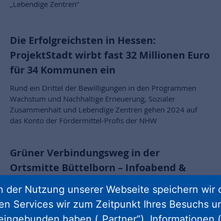
„Lebendige Zentren“
Die Erfolgreichsten in Hessen:
ProjektStadt wirbt fast 32 Millionen Euro
für 34 Kommunen ein
Rund ein Drittel der Bewilligungen in den Programmen
Wachstum und Nachhaltige Erneuerung, Sozialer
Zusammenhalt und Lebendige Zentren gehen 2024 auf
das Konto der Fördermittel-Profis der NHW
Grüner Verbindungsweg in der
Ortsmitte Büttelborn – Infoabend &
Beteiligung am 9. Juli
 der Nutzung unserer Webseite speichern wir 
Die Umgestaltung des Friedhofs zu einem Park ist eines
ren Services wir zum Zeitpunkt Ihres Besuchs u
der Perspektivprojekte im Rahmen des Stadtumbaus
eingebunden haben („Partner“), Informationen (