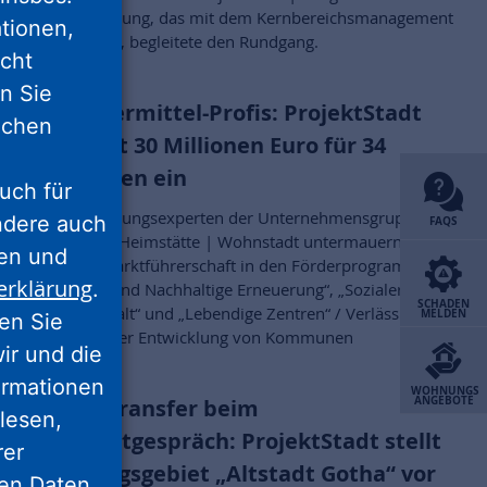
Stadtentwicklung, das mit dem Kernbereichsmanagement
tionen,
beauftragt ist, begleitete den Rundgang.
icht
nn Sie
Die Fördermittel-Profis: ProjektStadt
lichen
wirbt fast 30 Millionen Euro für 34
Kommunen ein
uch für
Stadtentwicklungsexperten der Unternehmensgruppe
ondere auch
FAQS
Nassauische Heimstätte | Wohnstadt untermauern einmal
ten und
mehr ihre Marktführerschaft in den Förderprogrammen
erklärung
.
„Wachstum und Nachhaltige Erneuerung“, „Sozialer
SCHADEN
Zusammenhalt“ und „Lebendige Zentren“ / Verlässlicher
MELDEN
ren Sie
Partner bei der Entwicklung von Kommunen
wir und die
ormationen
WOHNUNGS
ANGEBOTE
Wissenstransfer beim
lesen,
Werkstattgespräch: ProjektStadt stellt
rer
Sanierungsgebiet „Altstadt Gotha“ vor
nen Daten