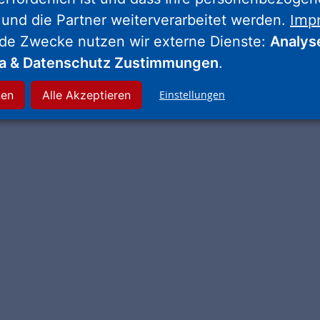
Weitere Städtebaufördermittel aus dem
Imp
 und die Partner weiterverarbeitet werden.
Städtebauförderprogramm „Lebendige Zentren“ für den
nde Zwecke nutzen wir externe Dienste:
Analys
Umbau der Synagoge Schlüchtern gesichert
ia & Datenschutz Zustimmungen
.
nen
Alle Akzeptieren
Einstellungen