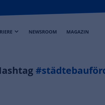
RIERE
NEWSROOM
MAGAZIN
Hashtag
#städtebauför