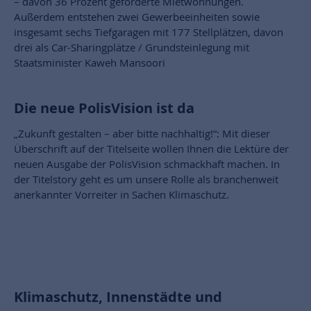
– davon 36 Prozent geförderte Mietwohnungen.
Außerdem entstehen zwei Gewerbeeinheiten sowie
insgesamt sechs Tiefgaragen mit 177 Stellplätzen, davon
drei als Car-Sharingplätze / Grundsteinlegung mit
Staatsminister Kaweh Mansoori
Die neue PolisVision ist da
„Zukunft gestalten – aber bitte nachhaltig!“: Mit dieser
Überschrift auf der Titelseite wollen Ihnen die Lektüre der
neuen Ausgabe der PolisVision schmackhaft machen. In
der Titelstory geht es um unsere Rolle als branchenweit
anerkannter Vorreiter in Sachen Klimaschutz.
Klimaschutz, Innenstädte und