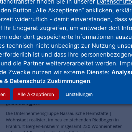
Datenschutz
tlandtransfer finden Sie in unserer
den Button „Alle Akzeptieren“ anklicken, erklä
Die Erfolgreichsten in Hessen:
erzeit widerruflich - damit einverstanden, dass 
ProjektStadt wirbt fast 32 Millionen Euro
f Ihr Endgerät zugreifen, um entweder dort Inf
für 34 Kommunen ein
ern oder dort gespeicherte Informationen auszu
es technisch nicht unbedingt zur Nutzung unse
Rund ein Drittel der Bewilligungen in den Programmen
Wachstum und Nachhaltige Erneuerung, Sozialer
erforderlich ist und dass Ihre personenbezoge
Zusammenhalt und Lebendige Zentren gehen 2024 auf
Imp
 und die Partner weiterverarbeitet werden.
das Konto der Fördermittel-Profis der NHW
nde Zwecke nutzen wir externe Dienste:
Analys
ia & Datenschutz Zustimmungen
.
NHW gibt Startschuss: Grundsteinlegung
für Frankfurter Neubauprojekt
nen
Alle Akzeptieren
Einstellungen
„Riedbogen“
Die Unternehmensgruppe Nassauische Heimstätte |
Wohnstadt realisiert im neu entstehenden Riedbogen in
Frankfurt Bergen-Enkheim insgesamt 220 Wohneinheiten