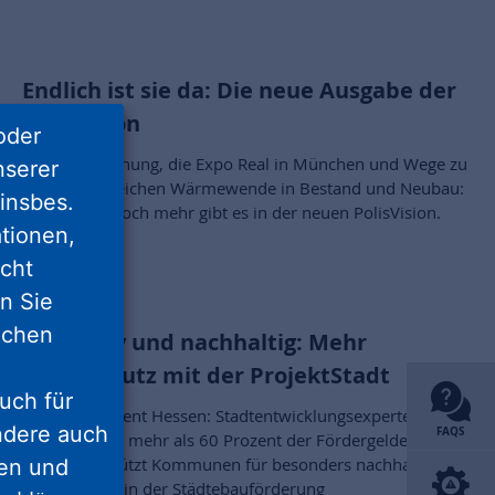
Endlich ist sie da: Die neue Ausgabe der
PolisVision
oder
Award-Verleihung, die Expo Real in München und Wege zu
nserer
einer erfolgreichen Wärmewende in Bestand und Neubau:
insbes.
All das und noch mehr gibt es in der neuen PolisVision.
tionen,
icht
nn Sie
lichen
Innovativ und nachhaltig: Mehr
Klimaschutz mit der ProjektStadt
uch für
Klimakontingent Hessen: Stadtentwicklungsexperten der
ondere auch
FAQS
NHW werben mehr als 60 Prozent der Fördergelder ein /
Land unterstützt Kommunen für besonders nachhaltige
ten und
Maßnahmen in der Städtebauförderung