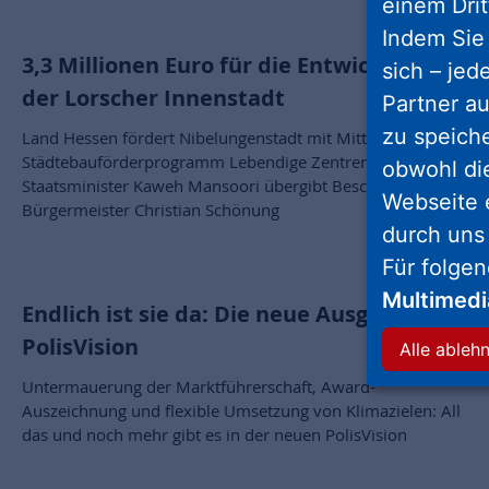
einem Drit
Indem Sie 
3,3 Millionen Euro für die Entwicklung
sich – jed
der Lorscher Innenstadt
Partner au
zu speich
Land Hessen fördert Nibelungenstadt mit Mitteln aus dem
Städtebauförderprogramm Lebendige Zentren /
obwohl di
Staatsminister Kaweh Mansoori übergibt Bescheid an
Webseite 
Bürgermeister Christian Schönung
durch uns
Für folge
Multimed
Endlich ist sie da: Die neue Ausgabe der
PolisVision
Alle ableh
Untermauerung der Marktführerschaft, Award-
Auszeichnung und flexible Umsetzung von Klimazielen: All
das und noch mehr gibt es in der neuen PolisVision