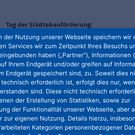
Tag der Städtebauförderung:
ProjektStadt ist in 16 Kommunen dabei
 der Nutzung unserer Webseite speichern wir 
Von Kassel über Gotha, Bürstadt und Bad Hersfeld bis
ren Services wir zum Zeitpunkt Ihres Besuchs u
Mörlenbach: Die Stadtentwicklungsmarke der
eingebunden haben („Partner“), Informationen (
Unternehmensgruppe Nassauische Heimstätte |
uf Ihrem Endgerät und/oder greifen auf Informa
Wohnstadt ist für Kommunen in Hessen und Thüringen im
Einsatz
em Endgerät gespeichert sind, zu. Soweit dies n
technisch erforderlich ist, erfolgt dies nur, we
erstanden sind. Diese nicht technisch erforder
Raum für Zukunft: Die ProjektStadt
enen der Erstellung von Statistiken, sowie zur
macht Innenstädte fit
ng der Funktionalität unserer Webseite, aber a
Von einer Bibliothek für die gesamte Stadtgesellschaft, bis
r zur eigenen Nutzung. Details hierzu, insbes
hin zu Aufwertung von zentralen Plätzen - die Experten
von der ProjektStadt zeigen in Sachen
rarbeiteten Kategorien personenbezogener Da
Innenstadtentwicklung was sie drauf haben.