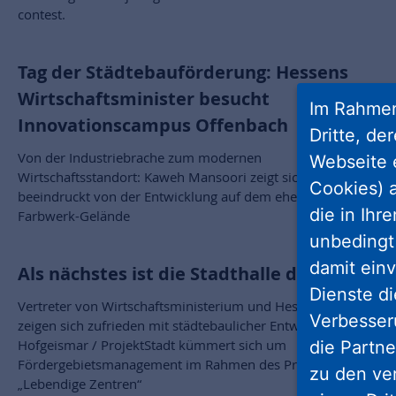
contest.
Tag der Städtebauförderung: Hessens
Wirtschaftsminister besucht
Im Rahmen
Innovationscampus Offenbach
Dritte, de
Von der Industriebrache zum modernen
Webseite 
Wirtschaftsstandort: Kaweh Mansoori zeigt sich
Cookies) a
beeindruckt von der Entwicklung auf dem ehemaligen
die in Ihr
Farbwerk-Gelände
unbedingt 
damit einv
Als nächstes ist die Stadthalle dran
Dienste di
Vertreter von Wirtschaftsministerium und Hessen Agentur
Verbesseru
zeigen sich zufrieden mit städtebaulicher Entwicklung in
Hofgeismar / ProjektStadt kümmert sich um
die Partne
Fördergebietsmanagement im Rahmen des Programms
zu den ve
„Lebendige Zentren“