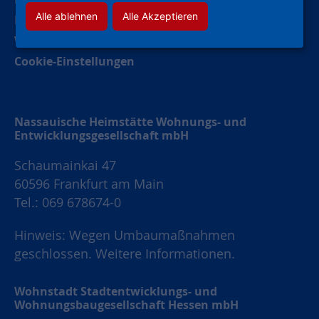
Alle ablehnen
Alle Akzeptieren
Datenschutz
Widerruf Werbung
Cookie-Einstellungen
Nassauische Heimstätte Wohnungs- und
Entwicklungsgesellschaft mbH
Schaumainkai 47
60596 Frankfurt am Main
Tel.: 069 678674-0
Hinweis: Wegen Umbaumaßnahmen
geschlossen.
Weitere Informationen.
Wohnstadt Stadtentwicklungs- und
Wohnungsbaugesellschaft Hessen mbH