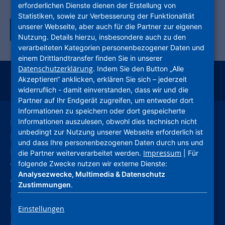
erforderlichen Dienste dienen der Erstellung von
Statistiken, sowie zur Verbesserung der Funktionalität
unserer Webseite, aber auch für die Partner zur eigenen
Zurück zur Tagübersicht
Nutzung. Details hierzu, insbesondere auch zu den
verarbeiteten Kategorien personenbezogener Daten und
einem Drittlandtransfer finden Sie in unserer
Datenschutzerklärung
. Indem Sie den Button „Alle
Akzeptieren“ anklicken, erklären Sie sich – jederzeit
instagram
facebook
youtube
linkedin
kununu
xing
widerruflich - damit einverstanden, dass wir und die
Partner auf Ihr Endgerät zugreifen, um entweder dort
Informationen zu speichern oder dort gespeicherte
Leichte Sprache
Informationen auszulesen, obwohl dies technisch nicht
unbedingt zur Nutzung unserer Webseite erforderlich ist
Deutsche Gebärdensprache
und dass Ihre personenbezogenen Daten durch uns und
Kontakt
Impressum
die Partner weiterverarbeitet werden.
| Für
folgende Zwecke nutzen wir externe Dienste:
Verhaltenskodex (CoC)
Analysezwecke, Multimedia & Datenschutz
Compliance
Zustimmungen
.
Hinweise und Meldestelle
Einstellungen
Barrierefreiheitserklärung
Impressum