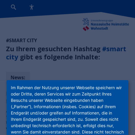
#SMART CITY
Zu Ihrem gesuchten Hashtag
#smart
city
gibt es folgende Inhalte:
News:
Im Rahmen der Nutzung unserer Webseite speichern wir
Digitale Gleichberechtigung für alle:
oder Dritte, deren Services wir zum Zeitpunkt Ihres
KelsterLab – Zukunftslabor für Kelsterbach
Besuchs unserer Webseite eingebunden haben
(„Partner“), Informationen (insbes. Cookies) auf Ihrem
Am Freitag, den 14. Juni 2024, war es soweit: In Anwesenheit von
Endgerät und/oder greifen auf Informationen, die in
Stefan Sauer, Hessischer Staatssekretär für Digitalisierung und
Ihrem Endgerät gespeichert sind, zu. Soweit dies nicht
Innovation, hat das KelsterLab seine digitalen Tore für die
unbedingt technisch erforderlich ist, erfolgt dies nur,
Öffentlichkeit geöffnet.
wenn Sie damit einverstanden sind. Diese nicht technisch