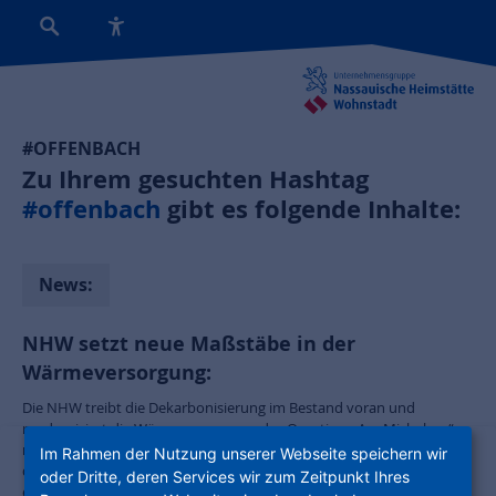
#OFFENBACH
Zu Ihrem gesuchten Hashtag
#offenbach
gibt es folgende Inhalte:
News:
NHW setzt neue Maßstäbe in der
Wärmeversorgung:
Die NHW treibt die Dekarbonisierung im Bestand voran und
modernisiert die Wärmeversorgung des Quartiers „Am Michelsee“
mit innovativer Technik und nachhaltigem Konzept. Die Umstellung
Im Rahmen der Nutzung unserer Webseite speichern wir
der Wärmeversorgung der öffentlich geförderten Gebäude von 1977
oder Dritte, deren Services wir zum Zeitpunkt Ihres
erfolgt ohne Beeinträchtigung für die Mietenden und erstmals wird