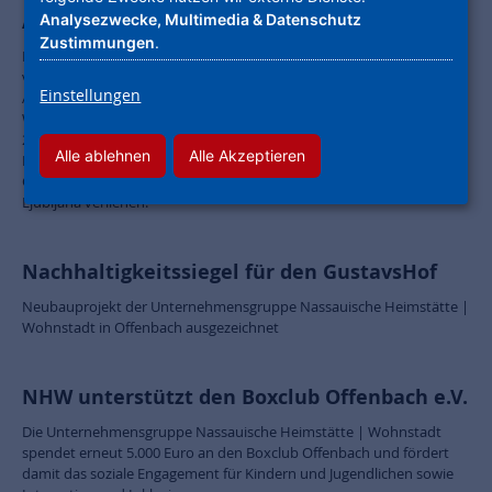
Award für den Gustavshof in Offenbach
Analysezwecke, Multimedia & Datenschutz
Zustimmungen
.
Der BIGSEE Award ist die erste internationale Auszeichnung und die
vierte Auszeichnung für den GustavsHof insgesamt - nach dem DMK
Einstellungen
Award für nachhaltiges Bauen, dem Qualitätssiegel Nachhaltiger
Wohnungsbau und der Auszeichnung „Wohnbauten des Jahres
2022“ Der Award für den prämierten GustavsHof in Offenbach am
Alle ablehnen
Alle Akzeptieren
Main, den wir zusammen mit FFM-Architekten Tovar+Tovar Part
GmbB realisiert haben, wurde nun in feierlichem Rahmen in
Ljubljana verliehen:
Nachhaltigkeitssiegel für den GustavsHof
Neubauprojekt der Unternehmensgruppe Nassauische Heimstätte |
Wohnstadt in Offenbach ausgezeichnet
NHW unterstützt den Boxclub Offenbach e.V.
Die Unternehmensgruppe Nassauische Heimstätte | Wohnstadt
spendet erneut 5.000 Euro an den Boxclub Offenbach und fördert
damit das soziale Engagement für Kindern und Jugendlichen sowie