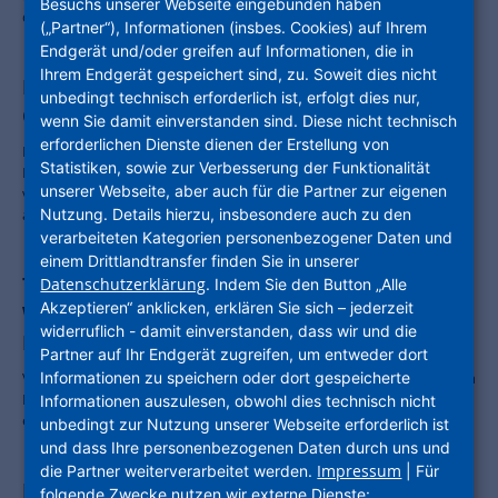
Besuchs unserer Webseite eingebunden haben
dafür eine Groß-Wärmepumpenanlage eingesetzt.
(„Partner“), Informationen (insbes. Cookies) auf Ihrem
Endgerät und/oder greifen auf Informationen, die in
Ihrem Endgerät gespeichert sind, zu. Soweit dies nicht
Ehemaliges Postzentrum in Offenbach wird
unbedingt technisch erforderlich ist, erfolgt dies nur,
Geschichte
wenn Sie damit einverstanden sind. Diese nicht technisch
erforderlichen Dienste dienen der Erstellung von
Der Abbruch des ehemaligen Postzentrums an der
Statistiken, sowie zur Verbesserung der Funktionalität
Liebigstraße/Marienstraße in Offenbach wird voraussichtlich in der
unserer Webseite, aber auch für die Partner zur eigenen
vierten Aprilwoche 2026 beginnen und bis zum Frühjahr 2027
abgeschlossen sein.
Nutzung. Details hierzu, insbesondere auch zu den
verarbeiteten Kategorien personenbezogener Daten und
einem Drittlandtransfer finden Sie in unserer
Tag der Städtebauförderung: Hessens
Datenschutzerklärung
. Indem Sie den Button „Alle
Akzeptieren“ anklicken, erklären Sie sich – jederzeit
Wirtschaftsminister besucht
widerruflich - damit einverstanden, dass wir und die
Innovationscampus Offenbach
Partner auf Ihr Endgerät zugreifen, um entweder dort
Von der Industriebrache zum modernen Wirtschaftsstandort: Kaweh
Informationen zu speichern oder dort gespeicherte
Mansoori zeigt sich beeindruckt von der Entwicklung auf dem
Informationen auszulesen, obwohl dies technisch nicht
ehemaligen Farbwerk-Gelände
unbedingt zur Nutzung unserer Webseite erforderlich ist
und dass Ihre personenbezogenen Daten durch uns und
Impressum
die Partner weiterverarbeitet werden.
| Für
International ausgszeichnet! Der BIG SEE
folgende Zwecke nutzen wir externe Dienste: