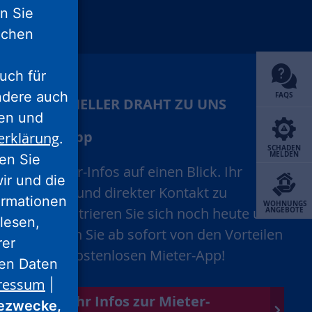
nn Sie
lichen
unu
xing
uch für
ondere auch
FAQS
IHR SCHNELLER DRAHT ZU UNS
ten und
Mieter-App
erklärung
.
SCHADEN
MELDEN
ren Sie
Alle Mieter-Infos auf einen Blick. Ihr
wir und die
schneller und direkter Kontakt zu
ormationen
WOHNUNGS
uns. Registrieren Sie sich noch heute und
ANGEBOTE
lesen,
profitieren Sie ab sofort von den Vorteilen
rer
unserer kostenlosen Mieter-App!
nen Daten
ressum
|
Mehr Infos zur Mieter-
ezwecke,