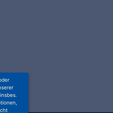
oder
nserer
insbes.
tionen,
icht