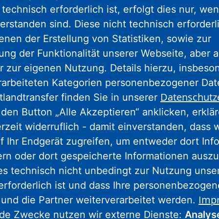
technisch erforderlich ist, erfolgt dies nur, we
erstanden sind. Diese nicht technisch erforder
gram
facebook
youtube
linkedin
kun
enen der Erstellung von Statistiken, sowie zur
ng der Funktionalität unserer Webseite, aber a
r zur eigenen Nutzung. Details hierzu, insbes
Nassauische Heimstätte Wohnungs- und
rarbeiteten Kategorien personenbezogener Da
Entwicklungsgesellschaft mbH
Datenschutz
tlandtransfer finden Sie in unserer
Schaumainkai 47
den Button „Alle Akzeptieren“ anklicken, erklä
60596 Frankfurt am Main
erzeit widerruflich - damit einverstanden, dass 
Tel.: 069 678674-0
f Ihr Endgerät zugreifen, um entweder dort Inf
ern oder dort gespeicherte Informationen auszu
Hinweis: Wegen Umbaumaßnahmen
es technisch nicht unbedingt zur Nutzung unse
geschlossen.
Weitere Informationen.
erforderlich ist und dass Ihre personenbezoge
Imp
 und die Partner weiterverarbeitet werden.
nde Zwecke nutzen wir externe Dienste:
Analys