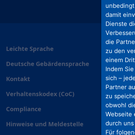
unbedingt 
damit einv
insta
Dienste di
Verbesseru
die Partne
Leichte Sprache
zu den ve
einem Drit
Deutsche Gebärdensprache
Indem Sie 
sich – jed
Kontakt
Partner au
Verhaltenskodex (CoC)
zu speich
obwohl di
Compliance
Webseite 
durch uns
Hinweise und Meldestelle
Für folge