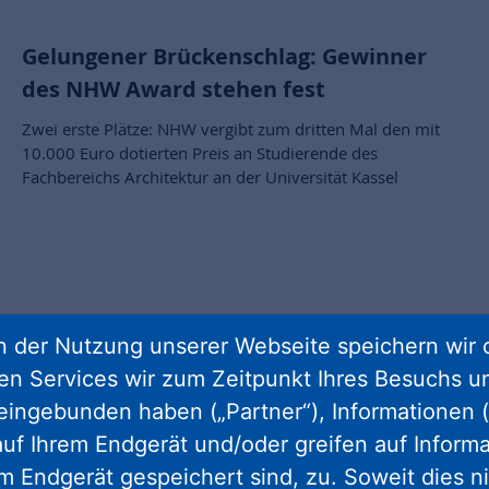
Gelungener Brückenschlag: Gewinner
des NHW Award stehen fest
Zwei erste Plätze: NHW vergibt zum dritten Mal den mit
10.000 Euro dotierten Preis an Studierende des
Fachbereichs Architektur an der Universität Kassel
 der Nutzung unserer Webseite speichern wir 
ren Services wir zum Zeitpunkt Ihres Besuchs u
eingebunden haben („Partner“), Informationen (
uf Ihrem Endgerät und/oder greifen auf Informa
em Endgerät gespeichert sind, zu. Soweit dies n