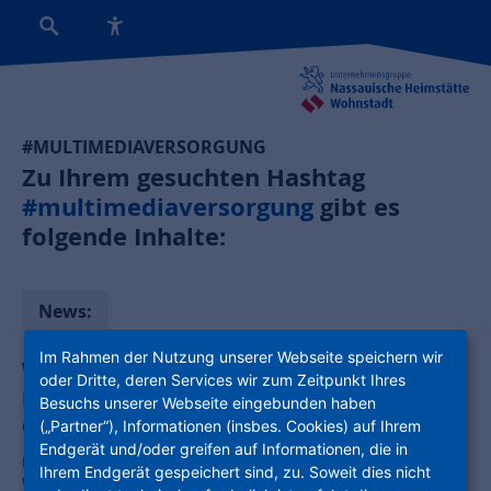
#MULTIMEDIAVERSORGUNG
Zu Ihrem gesuchten Hashtag
#multimediaversorgung
gibt es
folgende Inhalte:
News:
Im Rahmen der Nutzung unserer Webseite speichern wir
Wohnungswirtschaft als Schlüsselakteur:
oder Dritte, deren Services wir zum Zeitpunkt Ihres
Kooperation und Open Access treiben
Besuchs unserer Webseite eingebunden haben
Glasfaserausbau voran
(„Partner“), Informationen (insbes. Cookies) auf Ihrem
Endgerät und/oder greifen auf Informationen, die in
Eine aktuelle Studie beleuchtet die zentrale Rolle der organisierten
Ihrem Endgerät gespeichert sind, zu. Soweit dies nicht
Wohnungswirtschaft beim bundesweiten FTTH-Ausbau. Bis 2035