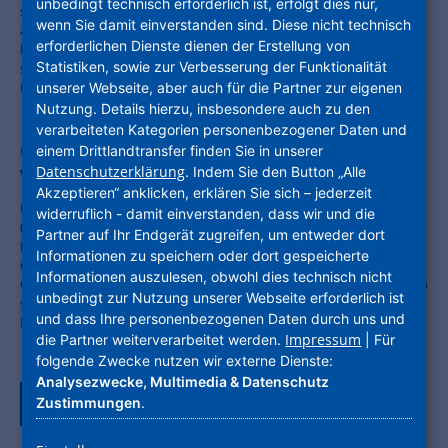
unbedingt technisch erforderlich ist, erfolgt dies nur,
strebt die Branche die flächendeckende Erschließung ihrer Bestände
wenn Sie damit einverstanden sind. Diese nicht technisch
an, fordert jedoch klare, investitionsfreundliche
erforderlichen Dienste dienen der Erstellung von
Rahmenbedingungen und einen Paradigmenwechsel: Wettbewerb
Statistiken, sowie zur Verbesserung der Funktionalität
soll auf dem Glasfasernetz stattfinden, nicht durch kostspieligen
Doppelausbau.
unserer Webseite, aber auch für die Partner zur eigenen
Nutzung. Details hierzu, insbesondere auch zu den
verarbeiteten Kategorien personenbezogener Daten und
Glasfaser-Internet und Fernsehen von
einem Drittlandtransfer finden Sie in unserer
Datenschutzerklärung
. Indem Sie den Button „Alle
Vodafone in den Quartieren der NHW
Akzeptieren“ anklicken, erklären Sie sich – jederzeit
Die Unternehmensgruppe Nassauische Heimstätte | Wohnstadt
widerruflich - damit einverstanden, dass wir und die
(NHW) und Vodafone haben eine strategische Partnerschaft zur
Partner auf Ihr Endgerät zugreifen, um entweder dort
Multimediaversorgung und dem Auf- und Ausbau eines
Informationen zu speichern oder dort gespeicherte
Glasfasernetzes geschlossen. Davon profitieren hessenweit alle
Informationen auszulesen, obwohl dies technisch nicht
Quartiere der NHW mit knapp 60.000 Wohnungen. Vodafone wird ab
unbedingt zur Nutzung unserer Webseite erforderlich ist
sofort in den Wohnungsbeständen der NHW den Mieterinnen und
und dass Ihre personenbezogenen Daten durch uns und
Mietern ein entsprechendes Angebot unterbreiten.
Impressum
die Partner weiterverarbeitet werden.
| Für
folgende Zwecke nutzen wir externe Dienste:
Analysezwecke, Multimedia & Datenschutz
Zustimmungen
.
Zurück zur Tagübersicht