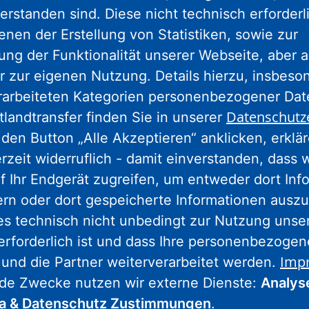
erstanden sind. Diese nicht technisch erforder
enen der Erstellung von Statistiken, sowie zur
ng der Funktionalität unserer Webseite, aber a
Nassauische Heimstätte Wohnungs- und
r zur eigenen Nutzung. Details hierzu, insbes
Entwicklungsgesellschaft mbH
rarbeiteten Kategorien personenbezogener Da
Schaumainkai 47
Datenschutz
tlandtransfer finden Sie in unserer
60596 Frankfurt am Main
den Button „Alle Akzeptieren“ anklicken, erklä
Tel.: 069 678674-0
erzeit widerruflich - damit einverstanden, dass 
f Ihr Endgerät zugreifen, um entweder dort Inf
Hinweis: Wegen Umbaumaßnahmen
ern oder dort gespeicherte Informationen auszu
geschlossen.
Weitere Informationen.
es technisch nicht unbedingt zur Nutzung unse
erforderlich ist und dass Ihre personenbezoge
Imp
 und die Partner weiterverarbeitet werden.
Wohnstadt Stadtentwicklungs- und
nde Zwecke nutzen wir externe Dienste:
Analys
Wohnungsbaugesellschaft Hessen mbH
ia & Datenschutz Zustimmungen
.