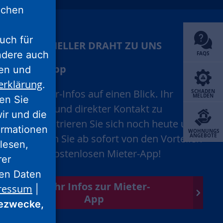
lichen
uch für
IHR SCHNELLER DRAHT ZU UNS
ondere auch
FAQS
Mieter-App
ten und
erklärung
.
Alle Mieter-Infos auf einen Blick. Ihr
SCHADEN
MELDEN
ren Sie
schneller und direkter Kontakt zu
wir und die
uns. Registrieren Sie sich noch heute und
ormationen
WOHNUNGS
profitieren Sie ab sofort von den Vorteilen
ANGEBOTE
lesen,
unserer kostenlosen Mieter-App!
rer
nen Daten
Mehr Infos zur Mieter-
ressum
|
App
ezwecke,