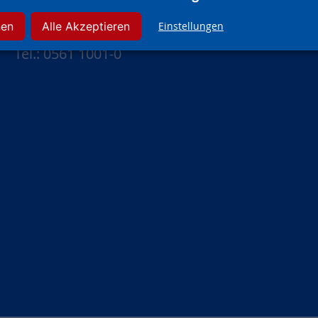
Wolfsschlucht 18
nen
Alle Akzeptieren
Einstellungen
34117 Kassel
Tel.: 0561 1001-0