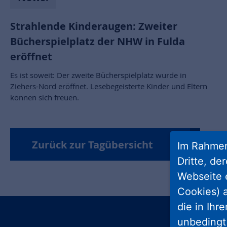
Strahlende Kinderaugen: Zweiter
Bücherspielplatz der NHW in Fulda
eröffnet
Es ist soweit: Der zweite Bücherspielplatz wurde in
Ziehers-Nord eröffnet. Lesebegeisterte Kinder und Eltern
können sich freuen.
Zurück zur Tagübersicht
Im Rahmen
Dritte, de
Webseite 
Cookies) a
die in Ihr
unbedingt 
insta