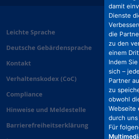
damit einv
Dienste di
Verbesseru
Leichte Sprache
die Partne
zu den ve
Deutsche Gebärdensprache
einem Drit
Indem Sie 
Kontakt
sich – jed
Verhaltenskodex (CoC)
Partner au
zu speich
Compliance
obwohl di
Webseite 
Hinweise und Meldestelle
durch uns
Barrierefreiheitserklärung
Für folge
Multimed