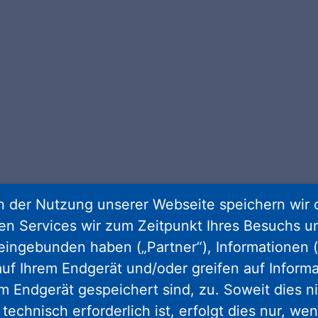
 der Nutzung unserer Webseite speichern wir 
ren Services wir zum Zeitpunkt Ihres Besuchs u
eingebunden haben („Partner“), Informationen (
uf Ihrem Endgerät und/oder greifen auf Informa
em Endgerät gespeichert sind, zu. Soweit dies n
technisch erforderlich ist, erfolgt dies nur, we
gram
facebook
youtube
linkedin
kun