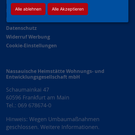
Hinweise und Meldestelle
Alle ablehnen
Alle Akzeptieren
Barrierefreiheitserklärung
Impressum
Datenschutz
Widerruf Werbung
Cookie-Einstellungen
Nassauische Heimstätte Wohnungs- und
Entwicklungsgesellschaft mbH
Schaumainkai 47
60596 Frankfurt am Main
Tel.: 069 678674-0
Hinweis: Wegen Umbaumaßnahmen
geschlossen.
Weitere Informationen.