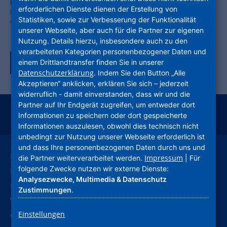
beiden Gebäude-riegeln 31-33 und 27-29 in den nicht geräumten
erforderlichen Dienste dienen der Erstellung von
Bauabschnitten in den oberen Stockwerken fortgeführt werden, hat
Statistiken, sowie zur Verbesserung der Funktionalität
die Betreuung der Mieter vorbildlich funktioniert.
unserer Webseite, aber auch für die Partner zur eigenen
Nutzung. Details hierzu, insbesondere auch zu den
verarbeiteten Kategorien personenbezogener Daten und
einem Drittlandtransfer finden Sie in unserer
Zurück zur Tagübersicht
Datenschutzerklärung
. Indem Sie den Button „Alle
Akzeptieren“ anklicken, erklären Sie sich – jederzeit
widerruflich - damit einverstanden, dass wir und die
Partner auf Ihr Endgerät zugreifen, um entweder dort
Informationen zu speichern oder dort gespeicherte
instagram
facebook
youtube
linkedin
kununu
xing
Informationen auszulesen, obwohl dies technisch nicht
unbedingt zur Nutzung unserer Webseite erforderlich ist
und dass Ihre personenbezogenen Daten durch uns und
Leichte Sprache
Impressum
die Partner weiterverarbeitet werden.
| Für
folgende Zwecke nutzen wir externe Dienste:
Deutsche Gebärdensprache
Analysezwecke, Multimedia & Datenschutz
Kontakt
Zustimmungen
.
Verhaltenskodex (CoC)
Einstellungen
Compliance