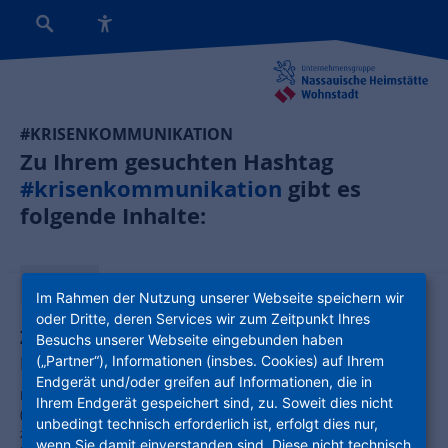
#KRISENKOMMUNIKATION
Zu Ihrem gesuchten Hashtag
#krisenkommunikation
gibt es
folgende Inhalte:
News:
Im Rahmen der Nutzung unserer Webseite speichern wir
oder Dritte, deren Services wir zum Zeitpunkt Ihres
Zwischenresümee zur Küferstraße: Die
Besuchs unserer Webseite eingebunden haben
Routinen haben gegriffen
(„Partner“), Informationen (insbes. Cookies) auf Ihrem
Endgerät und/oder greifen auf Informationen, die in
Die Unternehmensgruppe Nassauische Heimstätte | Wohnstadt
Ihrem Endgerät gespeichert sind, zu. Soweit dies nicht
(NHW) hat nach knapp zwei Monaten ein erstes Zwischenresümee
unbedingt technisch erforderlich ist, erfolgt dies nur,
zur Küfer-straße gezogen. Während die Untersuchungen in den
wenn Sie damit einverstanden sind. Diese nicht technisch