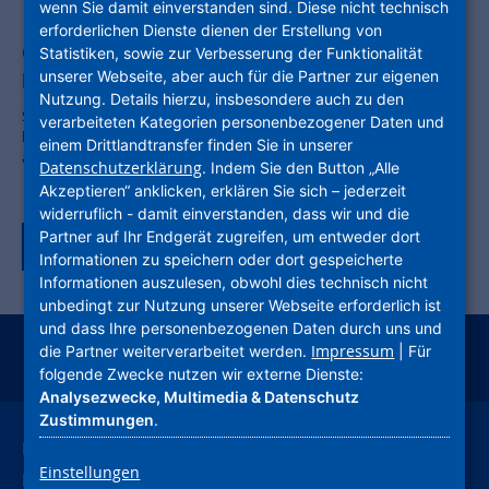
wenn Sie damit einverstanden sind. Diese nicht technisch
erforderlichen Dienste dienen der Erstellung von
OLI II: Das Bauschild ist montiert, der Abriss
Statistiken, sowie zur Verbesserung der Funktionalität
unserer Webseite, aber auch für die Partner zur eigenen
kann beginnen
Nutzung. Details hierzu, insbesondere auch zu den
Stadt Bürstadt erreicht wichtigen Meilenstein auf dem Weg zur
verarbeiteten Kategorien personenbezogener Daten und
künfti-gen Nutzung der Industriebrache / Ziel: Modernes und
einem Drittlandtransfer finden Sie in unserer
attraktives Quartier mit hohem Anteil an bezahlbarem Wohnraum
Datenschutzerklärung
. Indem Sie den Button „Alle
Akzeptieren“ anklicken, erklären Sie sich – jederzeit
widerruflich - damit einverstanden, dass wir und die
Partner auf Ihr Endgerät zugreifen, um entweder dort
Zurück zur Tagübersicht
Informationen zu speichern oder dort gespeicherte
Informationen auszulesen, obwohl dies technisch nicht
unbedingt zur Nutzung unserer Webseite erforderlich ist
und dass Ihre personenbezogenen Daten durch uns und
Impressum
die Partner weiterverarbeitet werden.
| Für
instagram
facebook
youtube
linkedin
kununu
xing
folgende Zwecke nutzen wir externe Dienste:
Analysezwecke, Multimedia & Datenschutz
Zustimmungen
.
Leichte Sprache
Einstellungen
Deutsche Gebärdensprache