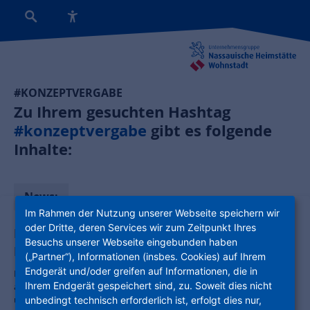
#KONZEPTVERGABE
Zu Ihrem gesuchten Hashtag
#konzeptvergabe
gibt es folgende
Inhalte:
News:
Im Rahmen der Nutzung unserer Webseite speichern wir
oder Dritte, deren Services wir zum Zeitpunkt Ihres
NHW baut im Fulda 144 Wohnungen –
Besuchs unserer Webseite eingebunden haben
Erbbaurechtsverträge unter Dach und Fach
(„Partner“), Informationen (insbes. Cookies) auf Ihrem
Endgerät und/oder greifen auf Informationen, die in
Das Baugebiet Fulda Waidesgrund nimmt immer konkretere Formen
Ihrem Endgerät gespeichert sind, zu. Soweit dies nicht
an. Die Erbbaurechtsverträge mit den drei Investoren sind
unterschrieben. Einer von ihnen ist die NHW.
unbedingt technisch erforderlich ist, erfolgt dies nur,