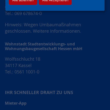
Schaumainkai 47
60596 Frankfurt am Main
Tel.: 069 678674-0
Hinweis: Wegen Umbaumaßnahmen
geschlossen.
Weitere Informationen.
Wohnstadt Stadtentwicklungs- und
Wohnungsbaugesellschaft Hessen mbH
Wolfsschlucht 18
34117 Kassel
Tel.: 0561 1001-0
IHR SCHNELLER DRAHT ZU UNS
Mieter-App