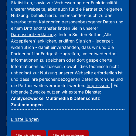
Statistiken, sowie zur Verbesserung der Funktionalität
Leichte Sprache
unserer Webseite, aber auch für die Partner zur eigenen
Deutsche Gebärdensprache
Nutzung. Details hierzu, insbesondere auch zu den
Kontakt
verarbeiteten Kategorien personenbezogener Daten und
einem Drittlandtransfer finden Sie in unserer
Verhaltenskodex (CoC)
Datenschutzerklärung
. Indem Sie den Button „Alle
Compliance
Akzeptieren“ anklicken, erklären Sie sich – jederzeit
widerruflich - damit einverstanden, dass wir und die
Hinweise und Meldestelle
Partner auf Ihr Endgerät zugreifen, um entweder dort
Barrierefreiheitserklärung
Informationen zu speichern oder dort gespeicherte
Impressum
Informationen auszulesen, obwohl dies technisch nicht
unbedingt zur Nutzung unserer Webseite erforderlich ist
Datenschutz
und dass Ihre personenbezogenen Daten durch uns und
Widerruf Werbung
Impressum
die Partner weiterverarbeitet werden.
| Für
Cookie-Einstellungen
folgende Zwecke nutzen wir externe Dienste:
Analysezwecke, Multimedia & Datenschutz
Zustimmungen
.
Nassauische Heimstätte Wohnungs- und
Einstellungen
Entwicklungsgesellschaft mbH
Alle ablehnen
Alle Akzeptieren