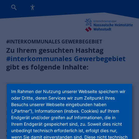
#INTERKOMMUNALES GEWERBEGEBIET
Zu Ihrem gesuchten Hashtag
#interkommunales Gewerbegebiet
gibt es folgende Inhalte:
News:
Im Rahmen der Nutzung unserer Webseite speichern wir
oder Dritte, deren Services wir zum Zeitpunkt Ihres
Projekt mit Strahlkraft: Economy Park
Besuchs unserer Webseite eingebunden haben
(„Partner“), Informationen (insbes. Cookies) auf Ihrem
Heidelberg-Leimen entsteht unter
Endgerät und/oder greifen auf Informationen, die in
Federführung der ProjektStadt
Ihrem Endgerät gespeichert sind, zu. Soweit dies nicht
unbedingt technisch erforderlich ist, erfolgt dies nur,
NHW-Stadtentwickler setzen sich im europaweiten
Vergabeverfahren durch / Auf 99 Hektar entsteht das größte
wenn Sie damit einverstanden sind. Diese nicht technisch