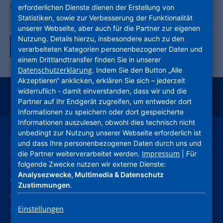
interkommunale Gewerbegebiet Baden-Württembergs
erforderlichen Dienste dienen der Erstellung von
Statistiken, sowie zur Verbesserung der Funktionalität
unserer Webseite, aber auch für die Partner zur eigenen
Nutzung. Details hierzu, insbesondere auch zu den
Zurück zur Tagübersicht
verarbeiteten Kategorien personenbezogener Daten und
einem Drittlandtransfer finden Sie in unserer
Datenschutzerklärung
. Indem Sie den Button „Alle
Akzeptieren“ anklicken, erklären Sie sich – jederzeit
widerruflich - damit einverstanden, dass wir und die
instagram
facebook
youtube
linkedin
kununu
xing
Partner auf Ihr Endgerät zugreifen, um entweder dort
Informationen zu speichern oder dort gespeicherte
Informationen auszulesen, obwohl dies technisch nicht
unbedingt zur Nutzung unserer Webseite erforderlich ist
Leichte Sprache
und dass Ihre personenbezogenen Daten durch uns und
Deutsche Gebärdensprache
Impressum
die Partner weiterverarbeitet werden.
| Für
folgende Zwecke nutzen wir externe Dienste:
Kontakt
Analysezwecke, Multimedia & Datenschutz
Verhaltenskodex (CoC)
Zustimmungen
.
Compliance
Einstellungen
Hinweise und Meldestelle