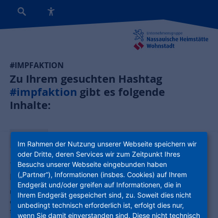
#IMPFAKTION
Zu Ihrem gesuchten Hashtag
#impfaktion
gibt es folgende
Inhalte:
News:
Im Rahmen der Nutzung unserer Webseite speichern wir
oder Dritte, deren Services wir zum Zeitpunkt Ihres
132 Pikse gegen die Pandemie: NHW impft
Besuchs unserer Webseite eingebunden haben
(„Partner“), Informationen (insbes. Cookies) auf Ihrem
Mitarbeiter gegen Corona
Endgerät und/oder greifen auf Informationen, die in
Um 9 Uhr gab`s den ersten Piks: Am Samstag, 12. Juni, war der für
Ihrem Endgerät gespeichert sind, zu. Soweit dies nicht
den Standort Süd zuständige NHW-Betriebsarzt Dr. Björn Müller
unbedingt technisch erforderlich ist, erfolgt dies nur,
samt seinem Team im 5-Minuten-Takt im Frankfurter Schaumainkai
wenn Sie damit einverstanden sind. Diese nicht technisch