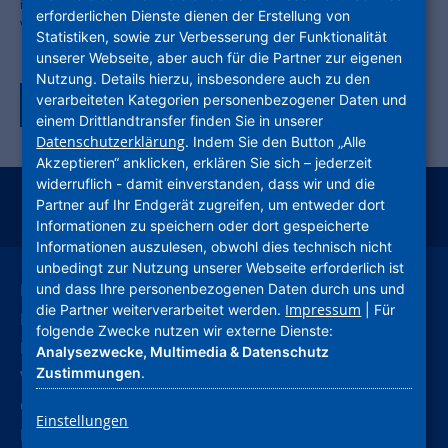
im Einsatz: Insgesamt 132 Impfdosen von BioNTech/Pfizer
erforderlichen Dienste dienen der Erstellung von
verabreichten sie als Erstimpfung an impfwillige Mitarbeiter:innen.
Statistiken, sowie zur Verbesserung der Funktionalität
unserer Webseite, aber auch für die Partner zur eigenen
Nutzung. Details hierzu, insbesondere auch zu den
verarbeiteten Kategorien personenbezogener Daten und
Zurück zur Tagübersicht
einem Drittlandtransfer finden Sie in unserer
Datenschutzerklärung
. Indem Sie den Button „Alle
Akzeptieren“ anklicken, erklären Sie sich – jederzeit
widerruflich - damit einverstanden, dass wir und die
Partner auf Ihr Endgerät zugreifen, um entweder dort
instagram
facebook
youtube
linkedin
kununu
xing
Informationen zu speichern oder dort gespeicherte
Informationen auszulesen, obwohl dies technisch nicht
unbedingt zur Nutzung unserer Webseite erforderlich ist
Leichte Sprache
und dass Ihre personenbezogenen Daten durch uns und
Impressum
die Partner weiterverarbeitet werden.
| Für
Deutsche Gebärdensprache
folgende Zwecke nutzen wir externe Dienste:
Kontakt
Analysezwecke, Multimedia & Datenschutz
Zustimmungen
.
Verhaltenskodex (CoC)
Compliance
Einstellungen
Hinweise und Meldestelle