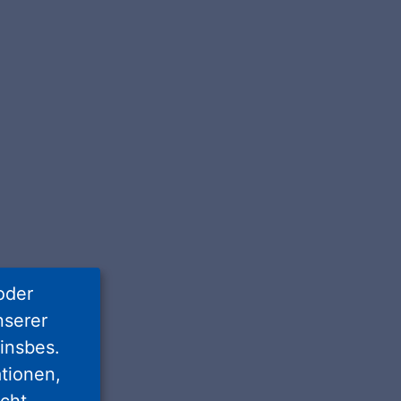
oder
nserer
insbes.
tionen,