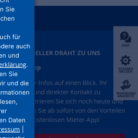
icht
nn Sie
lichen
unu
xing
uch für
ondere auch
FAQS
IHR SCHNELLER DRAHT ZU UNS
ten und
erklärung
.
Mieter-App
SCHADEN
MELDEN
ren Sie
Alle Mieter-Infos auf einen Blick. Ihr
wir und die
schneller und direkter Kontakt zu
ormationen
WOHNUNGS
ANGEBOTE
uns. Registrieren Sie sich noch heute und
lesen,
profitieren Sie ab sofort von den Vorteilen
rer
unserer kostenlosen Mieter-App!
nen Daten
ressum
|