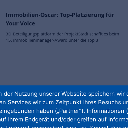
Immobilien-Oscar: Top-Platzierung für
Your Voice
3D-Beteiligungsplattform der ProjektStadt schafft es beim
15. immobilienmanager-Award unter die Top 3
 der Nutzung unserer Webseite speichern wir 
ren Services wir zum Zeitpunkt Ihres Besuchs u
eingebunden haben („Partner“), Informationen (
uf Ihrem Endgerät und/oder greifen auf Informa