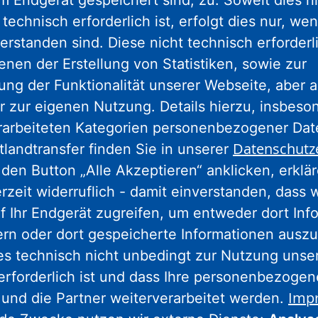
em Endgerät gespeichert sind, zu. Soweit dies n
technisch erforderlich ist, erfolgt dies nur, we
erstanden sind. Diese nicht technisch erforder
gram
facebook
youtube
linkedin
kun
enen der Erstellung von Statistiken, sowie zur
ng der Funktionalität unserer Webseite, aber a
r zur eigenen Nutzung. Details hierzu, insbes
Nassauische Heimstätte Wohnungs- und
rarbeiteten Kategorien personenbezogener Da
Entwicklungsgesellschaft mbH
Datenschutz
tlandtransfer finden Sie in unserer
den Button „Alle Akzeptieren“ anklicken, erklä
Schaumainkai 47
erzeit widerruflich - damit einverstanden, dass 
60596 Frankfurt am Main
f Ihr Endgerät zugreifen, um entweder dort Inf
Tel.: 069 678674-0
ern oder dort gespeicherte Informationen auszu
Hinweis: Wegen Umbaumaßnahmen
es technisch nicht unbedingt zur Nutzung unse
geschlossen.
Weitere Informationen.
erforderlich ist und dass Ihre personenbezoge
Imp
 und die Partner weiterverarbeitet werden.