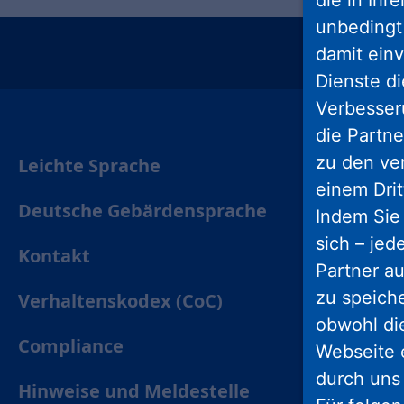
die in Ihr
unbedingt 
damit einv
insta
Dienste di
Verbesseru
die Partne
zu den ve
Leichte Sprache
einem Drit
Deutsche Gebärdensprache
Indem Sie 
sich – jed
Kontakt
Partner au
zu speich
Verhaltenskodex (CoC)
obwohl di
Compliance
Webseite 
durch uns
Hinweise und Meldestelle