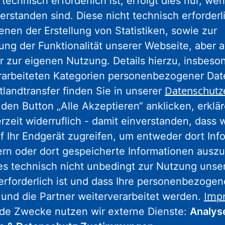
technisch erforderlich ist, erfolgt dies nur, we
gram
facebook
youtube
linkedin
kun
erstanden sind. Diese nicht technisch erforder
enen der Erstellung von Statistiken, sowie zur
ng der Funktionalität unserer Webseite, aber a
Nassauische Heimstätte Wohnungs- und
r zur eigenen Nutzung. Details hierzu, insbes
Entwicklungsgesellschaft mbH
rarbeiteten Kategorien personenbezogener Da
Datenschutz
tlandtransfer finden Sie in unserer
Schaumainkai 47
den Button „Alle Akzeptieren“ anklicken, erklä
60596 Frankfurt am Main
erzeit widerruflich - damit einverstanden, dass 
Tel.: 069 678674-0
f Ihr Endgerät zugreifen, um entweder dort Inf
Hinweis: Wegen Umbaumaßnahmen
ern oder dort gespeicherte Informationen auszu
geschlossen.
Weitere Informationen.
es technisch nicht unbedingt zur Nutzung unse
erforderlich ist und dass Ihre personenbezoge
Imp
 und die Partner weiterverarbeitet werden.
Wohnstadt Stadtentwicklungs- und
nde Zwecke nutzen wir externe Dienste:
Analys
Wohnungsbaugesellschaft Hessen mbH