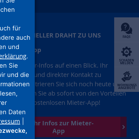
nn Sie
unu
xing
lichen
uch für
IHR SCHNELLER DRAHT ZU UNS
ondere auch
FAQS
ten und
Mieter-App
erklärung
.
SCHADEN
MELDEN
Alle Mieter-Infos auf einen Blick. Ihr
ren Sie
schneller und direkter Kontakt zu
wir und die
uns. Registrieren Sie sich noch heute und
ormationen
WOHNUNGS
ANGEBOTE
profitieren Sie ab sofort von den Vorteilen
lesen,
unserer kostenlosen Mieter-App!
rer
nen Daten
ressum
|
Mehr Infos zur Mieter-
App
ezwecke,