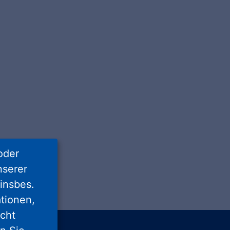
oder
nserer
insbes.
tionen,
icht