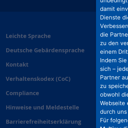
unbedingt 
insta
damit einv
Dienste di
Verbesseru
die Partne
Leichte Sprache
zu den ve
Deutsche Gebärdensprache
einem Drit
Indem Sie 
Kontakt
sich – jed
Partner au
Verhaltenskodex (CoC)
zu speich
Compliance
obwohl di
Webseite 
Hinweise und Meldestelle
durch uns
Für folge
Barrierefreiheitserklärung