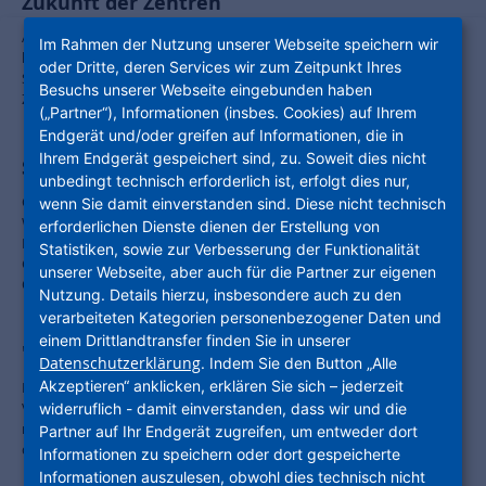
Zukunft der Zentren
Auf der ersten Kommunal Konferenz in Hanau drehte sich zwei Tage
Im Rahmen der Nutzung unserer Webseite speichern wir
lang alles um Innenstädte im Umbruch. Dabei standen vor allem
oder Dritte, deren Services wir zum Zeitpunkt Ihres
Strategien zur immobilienwirtschaftlichen Neuausrichtung der
Besuchs unserer Webseite eingebunden haben
Zentren im Fokus.
(„Partner“), Informationen (insbes. Cookies) auf Ihrem
Endgerät und/oder greifen auf Informationen, die in
Ihrem Endgerät gespeichert sind, zu. Soweit dies nicht
Schlüsselübergabe für den Grimmbogen
unbedingt technisch erforderlich ist, erfolgt dies nur,
Quartier mit 190 Neubauwohnungen bietet dringend benötigten
wenn Sie damit einverstanden sind. Diese nicht technisch
Wohnraum in Hanau / Unternehmensgruppe Nassauische
erforderlichen Dienste dienen der Erstellung von
Heimstätte | Wohnstadt hat schlüsselfertig von S+S Grundbesitz
Statistiken, sowie zur Verbesserung der Funktionalität
GmbH aus Marburg gekauft / Offizielle Übergabe mit
unserer Webseite, aber auch für die Partner zur eigenen
Oberbürgermeister Claus Kaminsky
Nutzung. Details hierzu, insbesondere auch zu den
verarbeiteten Kategorien personenbezogener Daten und
einem Drittlandtransfer finden Sie in unserer
"Salon der Demokratie" in Hanau
Datenschutzerklärung
. Indem Sie den Button „Alle
Akzeptieren“ anklicken, erklären Sie sich – jederzeit
Die Brüder-Grimm-Stadt realisiert ein Zentrum für Demokratie und
Vielfalt. Einer der Beweggründe für dieses Engagement: die
widerruflich - damit einverstanden, dass wir und die
rassistischen Anschläge im Jahr 2020. Kooperationspartner bei
Partner auf Ihr Endgerät zugreifen, um entweder dort
diesem geförderten Vorhaben ist die ProjektStadt.
Informationen zu speichern oder dort gespeicherte
Informationen auszulesen, obwohl dies technisch nicht