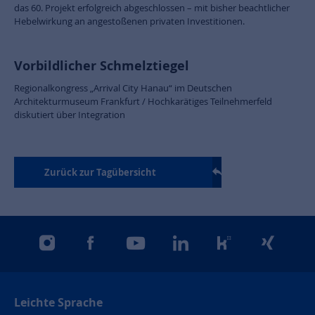
das 60. Projekt erfolgreich abgeschlossen – mit bisher beachtlicher
Hebelwirkung an angestoßenen privaten Investitionen.
Vorbildlicher Schmelztiegel
Regionalkongress „Arrival City Hanau“ im Deutschen
Architekturmuseum Frankfurt / Hochkarätiges Teilnehmerfeld
diskutiert über Integration
Zurück zur Tagübersicht
instagram
facebook
youtube
linkedin
kununu
xing
Leichte Sprache