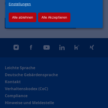
Mietern ein entsprechendes Angebot unterbreiten.
Einstellungen
Alle ablehnen
Alle Akzeptieren
Zurück zur Tagübersicht
instagram
facebook
youtube
linkedin
kununu
xing
Leichte Sprache
Deutsche Gebärdensprache
Kontakt
Verhaltenskodex (CoC)
Compliance
Hinweise und Meldestelle