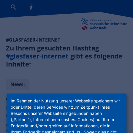
#GLASFASER-INTERNET
Zu Ihrem gesuchten Hashtag
#glasfaser-internet
gibt es folgende
Inhalte:
News:
Wohnungswirtschaft als Schlüsselakteur:
Im Rahmen der Nutzung unserer Webseite speichern wir
Kooperation und Open Access treiben
oder Dritte, deren Services wir zum Zeitpunkt Ihres
Besuchs unserer Webseite eingebunden haben
Glasfaserausbau voran
(„Partner“), Informationen (insbes. Cookies) auf Ihrem
Eine aktuelle Studie beleuchtet die zentrale Rolle der organisierten
Endgerät und/oder greifen auf Informationen, die in
Wohnungswirtschaft beim bundesweiten FTTH-Ausbau. Bis 2035
Ihrem Endgerät gespeichert sind, zu. Soweit dies nicht