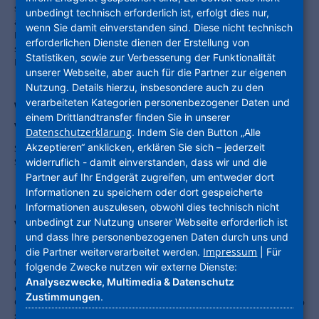
strebt die Branche die flächendeckende Erschließung ihrer Bestände
unbedingt technisch erforderlich ist, erfolgt dies nur,
an, fordert jedoch klare, investitionsfreundliche
wenn Sie damit einverstanden sind. Diese nicht technisch
Rahmenbedingungen und einen Paradigmenwechsel: Wettbewerb
erforderlichen Dienste dienen der Erstellung von
soll auf dem Glasfasernetz stattfinden, nicht durch kostspieligen
Statistiken, sowie zur Verbesserung der Funktionalität
Doppelausbau.
unserer Webseite, aber auch für die Partner zur eigenen
Nutzung. Details hierzu, insbesondere auch zu den
verarbeiteten Kategorien personenbezogener Daten und
Wohnungswirtschaft treibt Glasfaserausbau
einem Drittlandtransfer finden Sie in unserer
voran
Datenschutzerklärung
. Indem Sie den Button „Alle
Akzeptieren“ anklicken, erklären Sie sich – jederzeit
Studie zeigt: Kooperation, klare Regeln und offene Netze als
Schlüssel für eine digitale Zukunft bis 2035
widerruflich - damit einverstanden, dass wir und die
Partner auf Ihr Endgerät zugreifen, um entweder dort
Informationen zu speichern oder dort gespeicherte
Glasfaser-Internet und Fernsehen von
Informationen auszulesen, obwohl dies technisch nicht
unbedingt zur Nutzung unserer Webseite erforderlich ist
Vodafone in den Quartieren der NHW
und dass Ihre personenbezogenen Daten durch uns und
Die Unternehmensgruppe Nassauische Heimstätte | Wohnstadt
Impressum
die Partner weiterverarbeitet werden.
| Für
(NHW) und Vodafone haben eine strategische Partnerschaft zur
folgende Zwecke nutzen wir externe Dienste:
Multimediaversorgung und dem Auf- und Ausbau eines
Analysezwecke, Multimedia & Datenschutz
Glasfasernetzes geschlossen. Davon profitieren hessenweit alle
Zustimmungen
.
Quartiere der NHW mit knapp 60.000 Wohnungen. Vodafone wird ab
sofort in den Wohnungsbeständen der NHW den Mieterinnen und