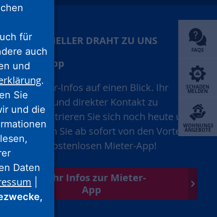
lichen
uch für
IHR SCHNELLER DRAHT ZU UNS
ondere auch
FAQS
Mieter-App
ten und
erklärung
.
Alle Mieter-Infos auf einen Blick. Ihr
SCHADEN
MELDEN
ren Sie
schneller und direkter Kontakt zu
wir und die
uns. Registrieren Sie sich noch heute und
ormationen
WOHNUNGS
profitieren Sie ab sofort von den Vorteilen
ANGEBOTE
lesen,
unserer kostenlosen Mieter-App!
rer
nen Daten
Mehr Infos zur Mieter-
ressum
|
App
ezwecke,