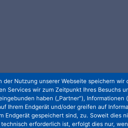
 der Nutzung unserer Webseite speichern wir 
ren Services wir zum Zeitpunkt Ihres Besuchs u
eingebunden haben („Partner“), Informationen (
uf Ihrem Endgerät und/oder greifen auf Informa
em Endgerät gespeichert sind, zu. Soweit dies n
gram
facebook
youtube
linkedin
kun
technisch erforderlich ist, erfolgt dies nur, we