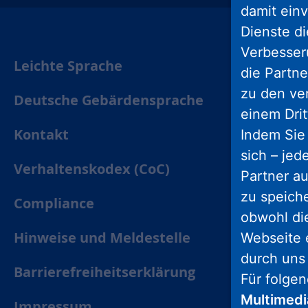
damit einv
Dienste di
Verbesseru
Leichte Sprache
die Partne
zu den ve
Deutsche Gebärdensprache
einem Drit
Kontakt
Indem Sie 
sich – jed
Verhaltenskodex (CoC)
Partner au
zu speich
Compliance
obwohl di
Hinweise und Meldestelle
Webseite 
durch uns
Barrierefreiheitserklärung
Für folge
Multimed
Impressum