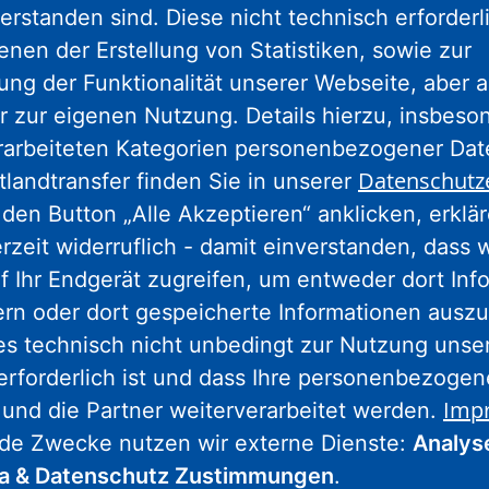
erstanden sind. Diese nicht technisch erforder
enen der Erstellung von Statistiken, sowie zur
ng der Funktionalität unserer Webseite, aber a
Nassauische Heimstätte Wohnungs- und
r zur eigenen Nutzung. Details hierzu, insbes
Entwicklungsgesellschaft mbH
rarbeiteten Kategorien personenbezogener Da
Schaumainkai 47
Datenschutz
tlandtransfer finden Sie in unserer
60596 Frankfurt am Main
den Button „Alle Akzeptieren“ anklicken, erklä
Tel.: 069 678674-0
erzeit widerruflich - damit einverstanden, dass 
f Ihr Endgerät zugreifen, um entweder dort Inf
Hinweis: Wegen Umbaumaßnahmen
ern oder dort gespeicherte Informationen auszu
geschlossen.
Weitere Informationen.
es technisch nicht unbedingt zur Nutzung unse
erforderlich ist und dass Ihre personenbezoge
Imp
 und die Partner weiterverarbeitet werden.
Wohnstadt Stadtentwicklungs- und
nde Zwecke nutzen wir externe Dienste:
Analys
Wohnungsbaugesellschaft Hessen mbH
ia & Datenschutz Zustimmungen
.