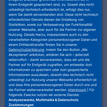
dert. Richtfest mit Bürgermeisterin Barbara Akdeniz.
Ihrem Endgerät gespeichert sind, zu. Soweit dies nicht
unbedingt technisch erforderlich ist, erfolgt dies nur,
wenn Sie damit einverstanden sind. Diese nicht technisch
NHW und EIB schließen Rahmenvertrag über
erforderlichen Dienste dienen der Erstellung von
465 Millionen Euro für bezahlbaren und
Statistiken, sowie zur Verbesserung der Funktionalität
nachhaltigen Wohnraum in Hessen
unserer Webseite, aber auch für die Partner zur eigenen
Nutzung. Details hierzu, insbesondere auch zu den
Partnerschaft ermöglicht Investitionen von rund 1 Milliarde Euro in
verarbeiteten Kategorien personenbezogener Daten und
Neubau und energetische Modernisierung –
einem Drittlandtransfer finden Sie in unserer
Vertragsunterzeichnung im Schönhof-Viertel Frankfurt durch Dr.
Datenschutzerklärung
Thomas Hain (NHW) und Nicola Beer (EIB)
. Indem Sie den Button „Alle
Akzeptieren“ anklicken, erklären Sie sich – jederzeit
widerruflich - damit einverstanden, dass wir und die
Richtfest für Frankfurter Neubauprojekt
Partner auf Ihr Endgerät zugreifen, um entweder dort
Informationen zu speichern oder dort gespeicherte
Riedbogen
Informationen auszulesen, obwohl dies technisch nicht
Die Unternehmensgruppe Nassauische Heimstätte | Wohnstadt
unbedingt zur Nutzung unserer Webseite erforderlich ist
realisiert im neu entstehenden Riedbogen in Frankfurt Bergen-
und dass Ihre personenbezogenen Daten durch uns und
Enkheim insgesamt 220 Wohneinheiten – bei den Mietwohnungen
Impressum
die Partner weiterverarbeitet werden.
| Für
liegt der geförderte Anteil bei 68 Prozent. Außerdem entstehen zwei
folgende Zwecke nutzen wir externe Dienste:
Gewerbeeinheiten sowie insgesamt sechs Tiefgaragen mit 177
Analysezwecke, Multimedia & Datenschutz
Stellplätzen, sowie 7 oberirdische Stellplätze (drei davon als Car-
Zustimmungen
.
Sharingplätze) / Richtfest mit Staatsminister Kaweh Mansoori