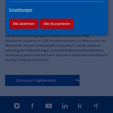
Einstellungen
Die Zukunft des Neubaus: NHW-
Geschäftsführerin spricht bei Bauforum
Alle ablehnen
Alle Akzeptieren
Rheinland-Pfalz
Auf der Jahresfachtagung des Bauforums Rheinland-Pfalz
diskutierten Experten im ZDF-Konferenzzentrum in Mainz unter der
Überschrift „Kosten, Klimawandel, Konjunktur“, wie der Neubau
zukünftig den Anforderungen an Nachhaltigkeit und bezahlbarem
Wohnraum gerecht werden kann. Mit dabei: NHW-Geschäftsführerin
Monika Fontaine-Kretschmer.
Zurück zur Tagübersicht
instagram
facebook
youtube
linkedin
kununu
xing