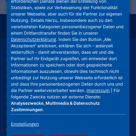
erforderlichen Dienste dienen der Erstellung von
Statistiken, sowie zur Verbesserung der Funktionalität
unserer Webseite, aber auch für die Partner zur eigenen
Nutzung. Details hierzu, insbesondere auch zu den
verarbeiteten Kategorien personenbezogener Daten und
instagram
facebook
youtube
linkedin
kununu
xing
einem Drittlandtransfer finden Sie in unserer
Datenschutzerklärung
. Indem Sie den Button „Alle
Akzeptieren“ anklicken, erklären Sie sich – jederzeit
Leichte Sprache
widerruflich - damit einverstanden, dass wir und die
Partner auf Ihr Endgerät zugreifen, um entweder dort
Deutsche Gebärdensprache
Informationen zu speichern oder dort gespeicherte
Kontakt
Informationen auszulesen, obwohl dies technisch nicht
Verhaltenskodex (CoC)
unbedingt zur Nutzung unserer Webseite erforderlich ist
und dass Ihre personenbezogenen Daten durch uns und
Compliance
Impressum
die Partner weiterverarbeitet werden.
| Für
Hinweise und Meldestelle
folgende Zwecke nutzen wir externe Dienste:
Analysezwecke, Multimedia & Datenschutz
Barrierefreiheitserklärung
Zustimmungen
.
Impressum
Datenschutz
Einstellungen
Widerruf Werbung