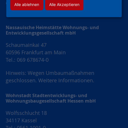
Cookie-Einstellungen
Alle ablehnen
Alle Akzeptieren
Nassauische Heimstätte Wohnungs- und
Entwicklungsgesellschaft mbH
Schaumainkai 47
60596 Frankfurt am Main
Tel.: 069 678674-0
Hinweis: Wegen Umbaumaßnahmen
geschlossen.
Weitere Informationen.
Wohnstadt Stadtentwicklungs- und
Wohnungsbaugesellschaft Hessen mbH
Wolfsschlucht 18
34117 Kassel
Tel.: 0561 1001-0