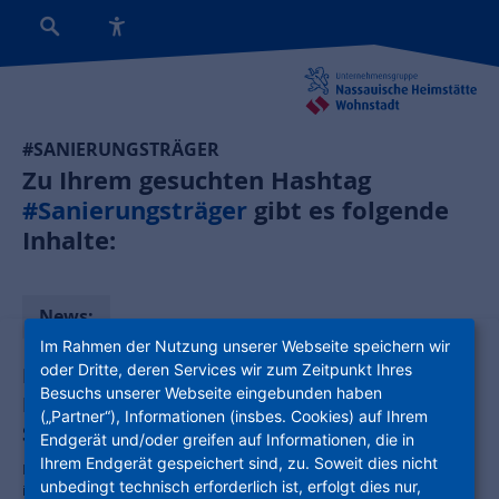
#SANIERUNGSTRÄGER
Zu Ihrem gesuchten Hashtag
#Sanierungsträger
gibt es folgende
Inhalte:
News:
Im Rahmen der Nutzung unserer Webseite speichern wir
oder Dritte, deren Services wir zum Zeitpunkt Ihres
Kultur-Jugendherberge Gotha eröffnet:
Besuchs unserer Webseite eingebunden haben
Paradebeispiel für komplexe
(„Partner“), Informationen (insbes. Cookies) auf Ihrem
Stadtentwicklung
Endgerät und/oder greifen auf Informationen, die in
Ihrem Endgerät gespeichert sind, zu. Soweit dies nicht
Nach fast 25 Jahren hat Gotha wieder eine Jugendherberge – mitten
unbedingt technisch erforderlich ist, erfolgt dies nur,
in der historischen Altstadt.