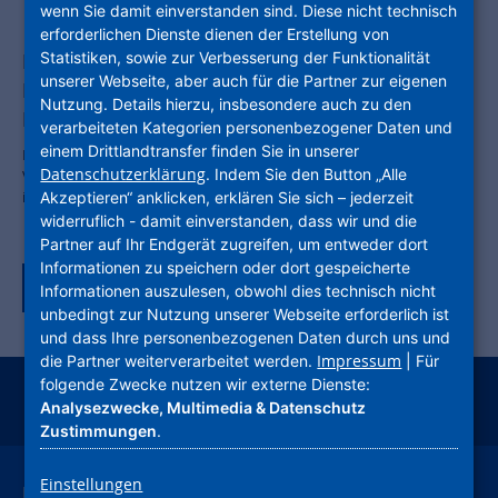
wenn Sie damit einverstanden sind. Diese nicht technisch
erforderlichen Dienste dienen der Erstellung von
Projekt mit Strahlkraft: Economy Park
Statistiken, sowie zur Verbesserung der Funktionalität
unserer Webseite, aber auch für die Partner zur eigenen
Heidelberg-Leimen entsteht unter
Nutzung. Details hierzu, insbesondere auch zu den
Federführung der ProjektStadt
verarbeiteten Kategorien personenbezogener Daten und
einem Drittlandtransfer finden Sie in unserer
NHW-Stadtentwickler setzen sich im europaweiten
Datenschutzerklärung
. Indem Sie den Button „Alle
Vergabeverfahren durch / Auf 99 Hektar entsteht das größte
interkommunale Gewerbegebiet Baden-Württembergs
Akzeptieren“ anklicken, erklären Sie sich – jederzeit
widerruflich - damit einverstanden, dass wir und die
Partner auf Ihr Endgerät zugreifen, um entweder dort
Informationen zu speichern oder dort gespeicherte
Zurück zur Tagübersicht
Informationen auszulesen, obwohl dies technisch nicht
unbedingt zur Nutzung unserer Webseite erforderlich ist
und dass Ihre personenbezogenen Daten durch uns und
Impressum
die Partner weiterverarbeitet werden.
| Für
folgende Zwecke nutzen wir externe Dienste:
Analysezwecke, Multimedia & Datenschutz
instagram
facebook
youtube
linkedin
kununu
xing
Zustimmungen
.
Einstellungen
Leichte Sprache