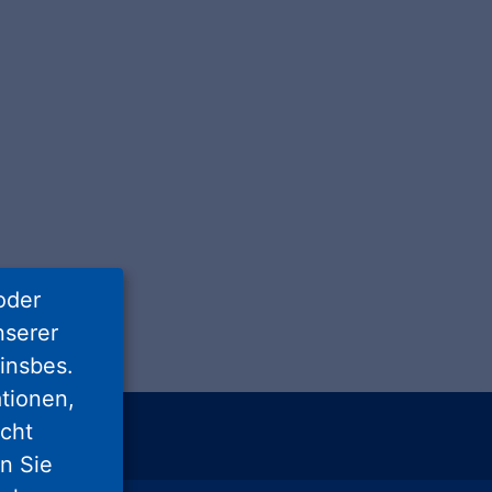
oder
nserer
insbes.
tionen,
icht
unu
xing
nn Sie