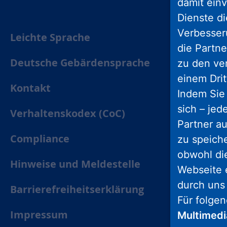
damit einv
Dienste di
Verbesseru
Leichte Sprache
die Partne
Deutsche Gebärdensprache
zu den ve
einem Drit
Kontakt
Indem Sie 
sich – jed
Verhaltenskodex (CoC)
Partner au
Compliance
zu speich
obwohl di
Hinweise und Meldestelle
Webseite 
durch uns
Barrierefreiheitserklärung
Für folge
Impressum
Multimed