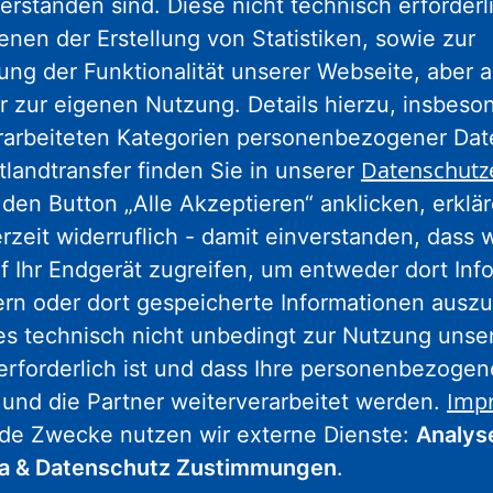
erstanden sind. Diese nicht technisch erforder
enen der Erstellung von Statistiken, sowie zur
Nassauische Heimstätte Wohnungs- und
ng der Funktionalität unserer Webseite, aber a
Entwicklungsgesellschaft mbH
r zur eigenen Nutzung. Details hierzu, insbes
rarbeiteten Kategorien personenbezogener Da
Schaumainkai 47
Datenschutz
tlandtransfer finden Sie in unserer
60596 Frankfurt am Main
den Button „Alle Akzeptieren“ anklicken, erklä
Tel.: 069 678674-0
erzeit widerruflich - damit einverstanden, dass 
Hinweis: Wegen Umbaumaßnahmen
f Ihr Endgerät zugreifen, um entweder dort Inf
geschlossen.
Weitere Informationen.
ern oder dort gespeicherte Informationen auszu
es technisch nicht unbedingt zur Nutzung unse
erforderlich ist und dass Ihre personenbezoge
Wohnstadt Stadtentwicklungs- und
Imp
 und die Partner weiterverarbeitet werden.
Wohnungsbaugesellschaft Hessen mbH
nde Zwecke nutzen wir externe Dienste:
Analys
ia & Datenschutz Zustimmungen
.
Wolfsschlucht 18