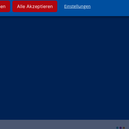
34117 Kassel
nen
Alle Akzeptieren
Einstellungen
Tel.: 0561 1001-0