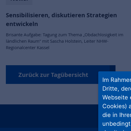
Sensibilisieren, diskutieren Strategien
entwickeln
Brisante Aufgabe: Tagung zum Thema „Obdachlosigkeit im
ländlichen Raum“ mit Sascha Holstein, Leiter NHW-
Regionalcenter Kassel
Zurück zur Tagübersicht
Im Rahmen
Dritte, de
Webseite 
Cookies) a
die in Ihr
insta
unbedingt 