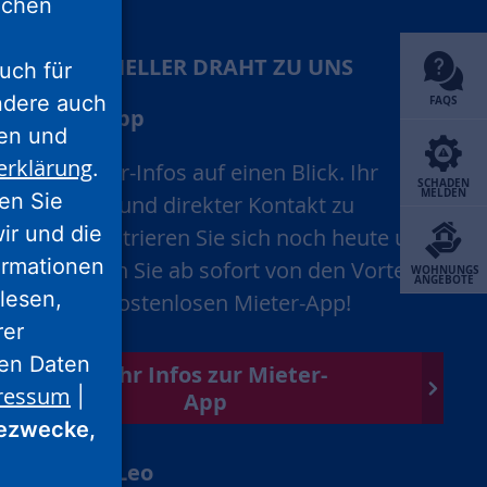
lichen
IHR SCHNELLER DRAHT ZU UNS
uch für
ondere auch
FAQS
Mieter-App
ten und
erklärung
.
Alle Mieter-Infos auf einen Blick. Ihr
SCHADEN
MELDEN
ren Sie
schneller und direkter Kontakt zu
wir und die
uns. Registrieren Sie sich noch heute und
ormationen
profitieren Sie ab sofort von den Vorteilen
WOHNUNGS
ANGEBOTE
lesen,
unserer kostenlosen Mieter-App!
rer
nen Daten
Mehr Infos zur Mieter-
ressum
|
App
ezwecke,
Chatbot Leo