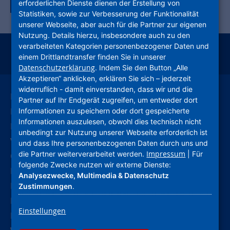
Zurück zur Tagübersicht
erforderlichen Dienste dienen der Erstellung von
Statistiken, sowie zur Verbesserung der Funktionalität
unserer Webseite, aber auch für die Partner zur eigenen
Nutzung. Details hierzu, insbesondere auch zu den
verarbeiteten Kategorien personenbezogener Daten und
einem Drittlandtransfer finden Sie in unserer
instagram
facebook
youtube
linkedin
kununu
xing
Datenschutzerklärung
. Indem Sie den Button „Alle
Akzeptieren“ anklicken, erklären Sie sich – jederzeit
widerruflich - damit einverstanden, dass wir und die
Leichte Sprache
Partner auf Ihr Endgerät zugreifen, um entweder dort
Deutsche Gebärdensprache
Informationen zu speichern oder dort gespeicherte
Informationen auszulesen, obwohl dies technisch nicht
Kontakt
unbedingt zur Nutzung unserer Webseite erforderlich ist
Verhaltenskodex (CoC)
und dass Ihre personenbezogenen Daten durch uns und
Impressum
die Partner weiterverarbeitet werden.
| Für
Compliance
folgende Zwecke nutzen wir externe Dienste:
Hinweise und Meldestelle
Analysezwecke, Multimedia & Datenschutz
Barrierefreiheitserklärung
Zustimmungen
.
Impressum
Einstellungen
Datenschutz