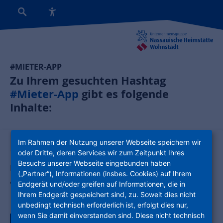
#MIETER-APP
Zu Ihrem gesuchten Hashtag
#Mieter-App
gibt es folgende
Inhalte:
News:
Im Rahmen der Nutzung unserer Webseite speichern wir
oder Dritte, deren Services wir zum Zeitpunkt Ihres
Besuchs unserer Webseite eingebunden haben
Hilfe mit der Mieter-App
(„Partner“), Informationen (insbes. Cookies) auf Ihrem
Viele Informationen rund um die Mieter-App
Endgerät und/oder greifen auf Informationen, die in
Ihrem Endgerät gespeichert sind, zu. Soweit dies nicht
unbedingt technisch erforderlich ist, erfolgt dies nur,
wenn Sie damit einverstanden sind. Diese nicht technisch