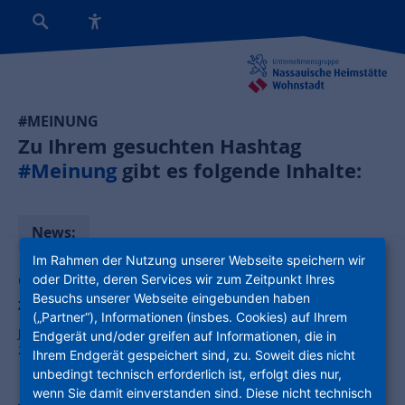
#MEINUNG
Zu Ihrem gesuchten Hashtag
#Meinung
gibt es folgende Inhalte:
News:
Im Rahmen der Nutzung unserer Webseite speichern wir
Gemeinsam besser wohnen: Ihre Meinung
oder Dritte, deren Services wir zum Zeitpunkt Ihres
Besuchs unserer Webseite eingebunden haben
zählt!
(„Partner“), Informationen (insbes. Cookies) auf Ihrem
Jetzt mitmachen und gewinnen – bei unserer großen Mieterumfrage
Endgerät und/oder greifen auf Informationen, die in
2025
Ihrem Endgerät gespeichert sind, zu. Soweit dies nicht
unbedingt technisch erforderlich ist, erfolgt dies nur,
wenn Sie damit einverstanden sind. Diese nicht technisch