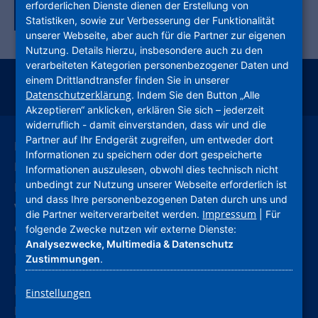
erforderlichen Dienste dienen der Erstellung von
Zurück zur Tagübersicht
Statistiken, sowie zur Verbesserung der Funktionalität
unserer Webseite, aber auch für die Partner zur eigenen
Nutzung. Details hierzu, insbesondere auch zu den
verarbeiteten Kategorien personenbezogener Daten und
einem Drittlandtransfer finden Sie in unserer
instagram
facebook
youtube
linkedin
kununu
xing
Datenschutzerklärung
. Indem Sie den Button „Alle
Akzeptieren“ anklicken, erklären Sie sich – jederzeit
widerruflich - damit einverstanden, dass wir und die
Partner auf Ihr Endgerät zugreifen, um entweder dort
Leichte Sprache
Informationen zu speichern oder dort gespeicherte
Deutsche Gebärdensprache
Informationen auszulesen, obwohl dies technisch nicht
unbedingt zur Nutzung unserer Webseite erforderlich ist
Kontakt
und dass Ihre personenbezogenen Daten durch uns und
Verhaltenskodex (CoC)
Impressum
die Partner weiterverarbeitet werden.
| Für
Compliance
folgende Zwecke nutzen wir externe Dienste:
Analysezwecke, Multimedia & Datenschutz
Hinweise und Meldestelle
Zustimmungen
.
Barrierefreiheitserklärung
Impressum
Einstellungen
Datenschutz