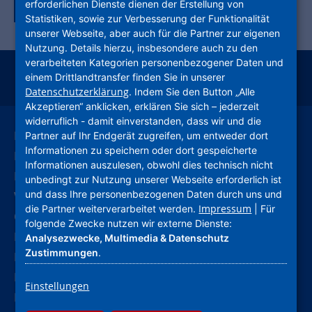
erforderlichen Dienste dienen der Erstellung von
Zurück zur Tagübersicht
Statistiken, sowie zur Verbesserung der Funktionalität
unserer Webseite, aber auch für die Partner zur eigenen
Nutzung. Details hierzu, insbesondere auch zu den
verarbeiteten Kategorien personenbezogener Daten und
einem Drittlandtransfer finden Sie in unserer
instagram
facebook
youtube
linkedin
kununu
xing
Datenschutzerklärung
. Indem Sie den Button „Alle
Akzeptieren“ anklicken, erklären Sie sich – jederzeit
widerruflich - damit einverstanden, dass wir und die
Leichte Sprache
Partner auf Ihr Endgerät zugreifen, um entweder dort
Informationen zu speichern oder dort gespeicherte
Deutsche Gebärdensprache
Informationen auszulesen, obwohl dies technisch nicht
Kontakt
unbedingt zur Nutzung unserer Webseite erforderlich ist
und dass Ihre personenbezogenen Daten durch uns und
Verhaltenskodex (CoC)
Impressum
die Partner weiterverarbeitet werden.
| Für
Compliance
folgende Zwecke nutzen wir externe Dienste:
Hinweise und Meldestelle
Analysezwecke, Multimedia & Datenschutz
Zustimmungen
.
Barrierefreiheitserklärung
Impressum
Einstellungen
Datenschutz